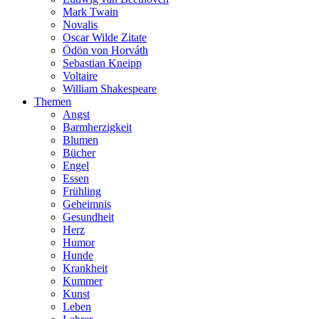
Mark Twain
Novalis
Oscar Wilde Zitate
Ödön von Horváth
Sebastian Kneipp
Voltaire
William Shakespeare
Themen
Angst
Barmherzigkeit
Blumen
Bücher
Engel
Essen
Frühling
Geheimnis
Gesundheit
Herz
Humor
Hunde
Krankheit
Kummer
Kunst
Leben