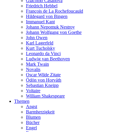
Giacomo Casanova
Friedrich Hebbel
François de La Rochefoucauld
Hildegard von Bingen
Immanuel Kant
Johann Nepomuk Nestroy
Johann Wolfgang von Goethe
John Owen
Karl Lagerfeld
Kurt Tucholsky
Leonardo da Vinci
Ludwig van Beethoven
Mark Twain
Novalis
Oscar Wilde Zitate
Ödön von Horváth
Sebastian Kneipp
Voltaire
William Shakespeare
Themen
Angst
Barmherzigkeit
Blumen
Bücher
Engel