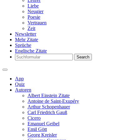
Lehrer
Liebe
Neugier
Poesie
Vertrauen
Zeit
Newsletter
Mehr Zitate
Sprüche
Englische Zitate
Search
App
Quiz
Autoren
Albert Einstein Zitate
Antoine de Saint-Exupéry
Arthur Schopenhauer
Carl Friedrich Gauß
Cicero
Emanuel Geibel
Emil Gött
Georg Kreisler