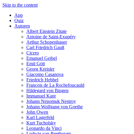
Skip to the content
App
Quiz
Autoren
Albert Einstein Zitate
Antoine de Saint-Exupéry
Arthur Schopenhauer
Carl Friedrich Gauß
Cicero
Emanuel Geibel
Emil Gött
Georg Kreisler
Giacomo Casanova
Friedrich Hebbel
François de La Rochefoucauld
Hildegard von Bingen
Immanuel Kant
Johann Nepomuk Nestroy
Johann Wolfgang von Goethe
John Owen
Karl Lagerfeld
Kurt Tucholsky
Leonardo da Vinci
Ludwig van Beethoven