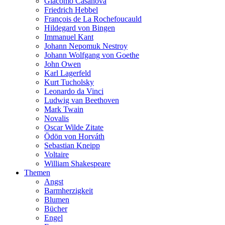
Giacomo Casanova
Friedrich Hebbel
François de La Rochefoucauld
Hildegard von Bingen
Immanuel Kant
Johann Nepomuk Nestroy
Johann Wolfgang von Goethe
John Owen
Karl Lagerfeld
Kurt Tucholsky
Leonardo da Vinci
Ludwig van Beethoven
Mark Twain
Novalis
Oscar Wilde Zitate
Ödön von Horváth
Sebastian Kneipp
Voltaire
William Shakespeare
Themen
Angst
Barmherzigkeit
Blumen
Bücher
Engel