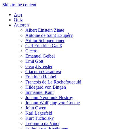
Skip to the content
App
Quiz
Autoren
Albert Einstein Zitate
Antoine de Saint-Exupéry
Arthur Schopenhauer
Carl Friedrich Gauß
Cicero
Emanuel Geibel
Emil Gött
Georg Kreisler
Giacomo Casanova
Friedrich Hebbel
François de La Rochefoucauld
Hildegard von Bingen
Immanuel Kant
Johann Nepomuk Nestroy
Johann Wolfgang von Goethe
John Owen
Karl Lagerfeld
Kurt Tucholsky
Leonardo da Vinci
Ludwig van Beethoven