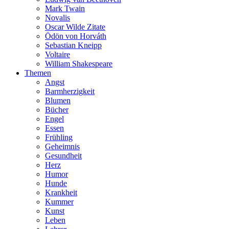
Mark Twain
Novalis
Oscar Wilde Zitate
Ödön von Horváth
Sebastian Kneipp
Voltaire
William Shakespeare
Themen
Angst
Barmherzigkeit
Blumen
Bücher
Engel
Essen
Frühling
Geheimnis
Gesundheit
Herz
Humor
Hunde
Krankheit
Kummer
Kunst
Leben