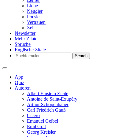
Lehrer
Liebe
Neugier
Poesie
Vertrauen
Zeit
Newsletter
Mehr Zitate
Sprüche
Englische Zitate
Search
App
Quiz
Autoren
Albert Einstein Zitate
Antoine de Saint-Exupéry
Arthur Schopenhauer
Carl Friedrich Gauß
Cicero
Emanuel Geibel
Emil Gött
Georg Kreisler