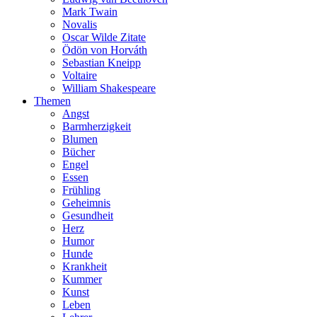
Mark Twain
Novalis
Oscar Wilde Zitate
Ödön von Horváth
Sebastian Kneipp
Voltaire
William Shakespeare
Themen
Angst
Barmherzigkeit
Blumen
Bücher
Engel
Essen
Frühling
Geheimnis
Gesundheit
Herz
Humor
Hunde
Krankheit
Kummer
Kunst
Leben