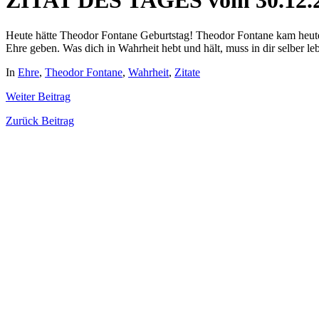
ZITAT DES TAGES vom 30.12.
Heute hätte Theodor Fontane Geburtstag! Theodor Fontane kam heute v
Ehre geben. Was dich in Wahrheit hebt und hält, muss in dir selber l
In
Ehre
,
Theodor Fontane
,
Wahrheit
,
Zitate
Weiter
Beitrag
Zurück
Beitrag