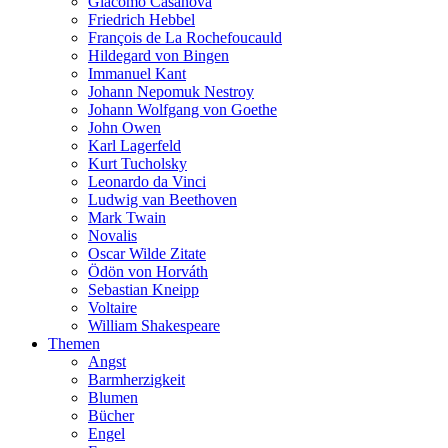
Giacomo Casanova
Friedrich Hebbel
François de La Rochefoucauld
Hildegard von Bingen
Immanuel Kant
Johann Nepomuk Nestroy
Johann Wolfgang von Goethe
John Owen
Karl Lagerfeld
Kurt Tucholsky
Leonardo da Vinci
Ludwig van Beethoven
Mark Twain
Novalis
Oscar Wilde Zitate
Ödön von Horváth
Sebastian Kneipp
Voltaire
William Shakespeare
Themen
Angst
Barmherzigkeit
Blumen
Bücher
Engel