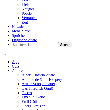
Lehrer
Liebe
Neugier
Poesie
Vertrauen
Zeit
Newsletter
Mehr Zitate
Sprüche
Englische Zitate
Search
App
Quiz
Autoren
Albert Einstein Zitate
Antoine de Saint-Exupéry
Arthur Schopenhauer
Carl Friedrich Gauß
Cicero
Emanuel Geibel
Emil Gött
Georg Kreisler