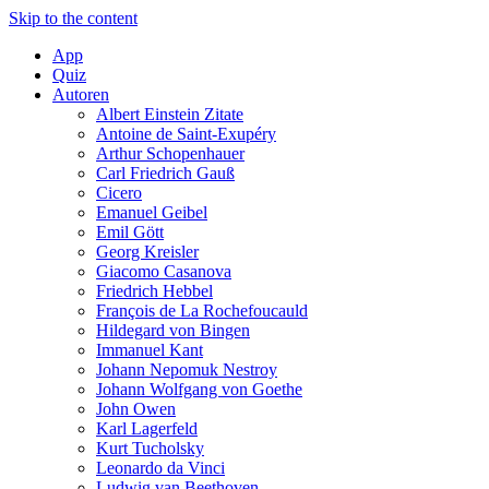
Skip to the content
App
Quiz
Autoren
Albert Einstein Zitate
Antoine de Saint-Exupéry
Arthur Schopenhauer
Carl Friedrich Gauß
Cicero
Emanuel Geibel
Emil Gött
Georg Kreisler
Giacomo Casanova
Friedrich Hebbel
François de La Rochefoucauld
Hildegard von Bingen
Immanuel Kant
Johann Nepomuk Nestroy
Johann Wolfgang von Goethe
John Owen
Karl Lagerfeld
Kurt Tucholsky
Leonardo da Vinci
Ludwig van Beethoven