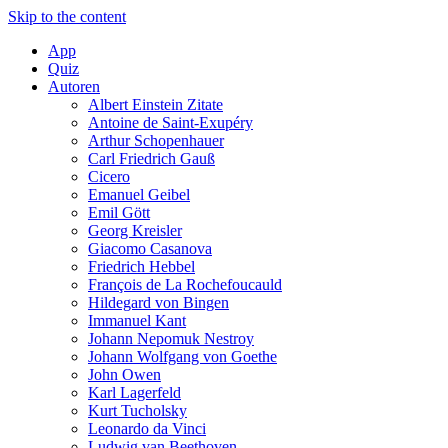
Skip to the content
App
Quiz
Autoren
Albert Einstein Zitate
Antoine de Saint-Exupéry
Arthur Schopenhauer
Carl Friedrich Gauß
Cicero
Emanuel Geibel
Emil Gött
Georg Kreisler
Giacomo Casanova
Friedrich Hebbel
François de La Rochefoucauld
Hildegard von Bingen
Immanuel Kant
Johann Nepomuk Nestroy
Johann Wolfgang von Goethe
John Owen
Karl Lagerfeld
Kurt Tucholsky
Leonardo da Vinci
Ludwig van Beethoven