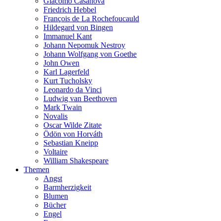
Giacomo Casanova
Friedrich Hebbel
François de La Rochefoucauld
Hildegard von Bingen
Immanuel Kant
Johann Nepomuk Nestroy
Johann Wolfgang von Goethe
John Owen
Karl Lagerfeld
Kurt Tucholsky
Leonardo da Vinci
Ludwig van Beethoven
Mark Twain
Novalis
Oscar Wilde Zitate
Ödön von Horváth
Sebastian Kneipp
Voltaire
William Shakespeare
Themen
Angst
Barmherzigkeit
Blumen
Bücher
Engel