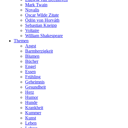
Mark Twain
Novalis
Oscar Wilde Zitate
Ödön von Horváth
Sebastian Kneipp
Voltaire
William Shakespeare
Themen
Angst
Barmherzigkeit
Blumen
Bücher
Engel
Essen
Frühling
Geheimnis
Gesundheit
Herz
Humor
Hunde
Krankheit
Kummer
Kunst
Leben