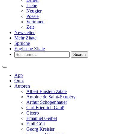
Lehrer
Liebe
Neugier
Poesie
Vertrauen
Zeit
Newsletter
Mehr Zitate
Sprüche
Englische Zitate
Search
App
Quiz
Autoren
Albert Einstein Zitate
Antoine de Saint-Exupéry
Arthur Schopenhauer
Carl Friedrich Gauß
Cicero
Emanuel Geibel
Emil Gött
Georg Kreisler