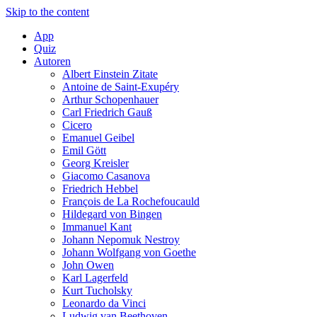
Skip to the content
App
Quiz
Autoren
Albert Einstein Zitate
Antoine de Saint-Exupéry
Arthur Schopenhauer
Carl Friedrich Gauß
Cicero
Emanuel Geibel
Emil Gött
Georg Kreisler
Giacomo Casanova
Friedrich Hebbel
François de La Rochefoucauld
Hildegard von Bingen
Immanuel Kant
Johann Nepomuk Nestroy
Johann Wolfgang von Goethe
John Owen
Karl Lagerfeld
Kurt Tucholsky
Leonardo da Vinci
Ludwig van Beethoven