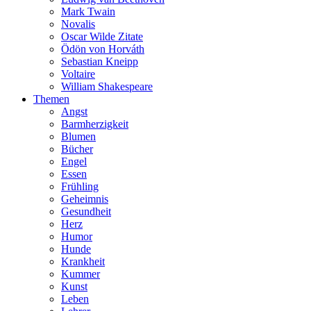
Mark Twain
Novalis
Oscar Wilde Zitate
Ödön von Horváth
Sebastian Kneipp
Voltaire
William Shakespeare
Themen
Angst
Barmherzigkeit
Blumen
Bücher
Engel
Essen
Frühling
Geheimnis
Gesundheit
Herz
Humor
Hunde
Krankheit
Kummer
Kunst
Leben