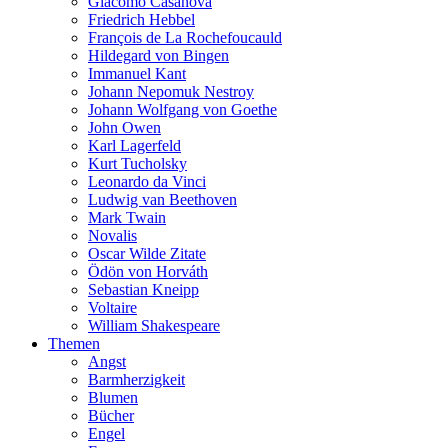
Giacomo Casanova
Friedrich Hebbel
François de La Rochefoucauld
Hildegard von Bingen
Immanuel Kant
Johann Nepomuk Nestroy
Johann Wolfgang von Goethe
John Owen
Karl Lagerfeld
Kurt Tucholsky
Leonardo da Vinci
Ludwig van Beethoven
Mark Twain
Novalis
Oscar Wilde Zitate
Ödön von Horváth
Sebastian Kneipp
Voltaire
William Shakespeare
Themen
Angst
Barmherzigkeit
Blumen
Bücher
Engel