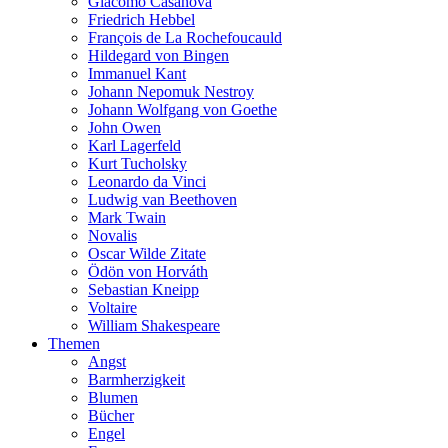
Giacomo Casanova
Friedrich Hebbel
François de La Rochefoucauld
Hildegard von Bingen
Immanuel Kant
Johann Nepomuk Nestroy
Johann Wolfgang von Goethe
John Owen
Karl Lagerfeld
Kurt Tucholsky
Leonardo da Vinci
Ludwig van Beethoven
Mark Twain
Novalis
Oscar Wilde Zitate
Ödön von Horváth
Sebastian Kneipp
Voltaire
William Shakespeare
Themen
Angst
Barmherzigkeit
Blumen
Bücher
Engel