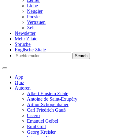
Lehrer
Liebe
Neugier
Poesie
Vertrauen
Zeit
Newsletter
Mehr Zitate
Sprüche
Englische Zitate
Search
App
Quiz
Autoren
Albert Einstein Zitate
Antoine de Saint-Exupéry
Arthur Schopenhauer
Carl Friedrich Gauß
Cicero
Emanuel Geibel
Emil Gött
Georg Kreisler