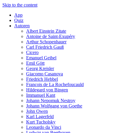
Skip to the content
App
Quiz
Autoren
Albert Einstein Zitate
Antoine de Saint-Exupéry
Arthur Schopenhauer
Carl Friedrich Gauß
Cicero
Emanuel Geibel
Emil Gött
Georg Kreisler
Giacomo Casanova
Friedrich Hebbel
François de La Rochefoucauld
Hildegard von Bingen
Immanuel Kant
Johann Nepomuk Nestroy
Johann Wolfgang von Goethe
John Owen
Karl Lagerfeld
Kurt Tucholsky
Leonardo da Vinci
Ludwig van Beethoven