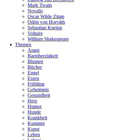
Mark Twain
Novalis
Oscar Wilde Zitate
Ödön von Horváth
Sebastian Kneipp
Voltaire
William Shakespeare
Themen
Angst
Barmherzigkeit
Blumen
Bücher
Engel
Essen
Frühling
Geheimnis
Gesundheit
Herz
Humor
Hunde
Krankheit
Kummer
Kunst
Leben