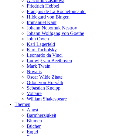
Giacomo Casanova
Friedrich Hebbel
François de La Rochefoucauld
Hildegard von Bingen
Immanuel Kant
Johann Nepomuk Nestroy
Johann Wolfgang von Goethe
John Owen
Karl Lagerfeld
Kurt Tucholsky
Leonardo da Vinci
Ludwig van Beethoven
Mark Twain
Novalis
Oscar Wilde Zitate
Ödön von Horváth
Sebastian Kneipp
Voltaire
William Shakespeare
Themen
Angst
Barmherzigkeit
Blumen
Bücher
Engel