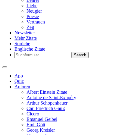
Lehrer
Liebe
Neugier
Poesie
Vertrauen
Zeit
Newsletter
Mehr Zitate
Sprüche
Englische Zitate
Search
App
Quiz
Autoren
Albert Einstein Zitate
Antoine de Saint-Exupéry
Arthur Schopenhauer
Carl Friedrich Gauß
Cicero
Emanuel Geibel
Emil Gött
Georg Kreisler