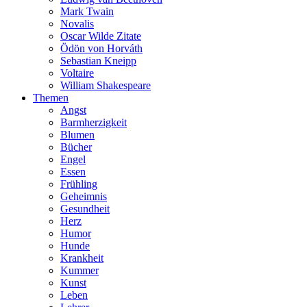
Mark Twain
Novalis
Oscar Wilde Zitate
Ödön von Horváth
Sebastian Kneipp
Voltaire
William Shakespeare
Themen
Angst
Barmherzigkeit
Blumen
Bücher
Engel
Essen
Frühling
Geheimnis
Gesundheit
Herz
Humor
Hunde
Krankheit
Kummer
Kunst
Leben