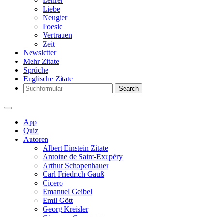
Lehrer
Liebe
Neugier
Poesie
Vertrauen
Zeit
Newsletter
Mehr Zitate
Sprüche
Englische Zitate
Search
App
Quiz
Autoren
Albert Einstein Zitate
Antoine de Saint-Exupéry
Arthur Schopenhauer
Carl Friedrich Gauß
Cicero
Emanuel Geibel
Emil Gött
Georg Kreisler