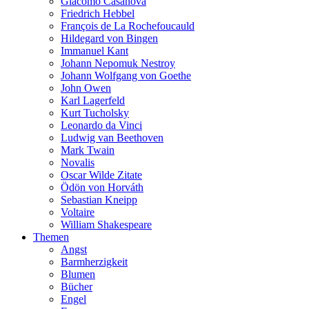
Giacomo Casanova
Friedrich Hebbel
François de La Rochefoucauld
Hildegard von Bingen
Immanuel Kant
Johann Nepomuk Nestroy
Johann Wolfgang von Goethe
John Owen
Karl Lagerfeld
Kurt Tucholsky
Leonardo da Vinci
Ludwig van Beethoven
Mark Twain
Novalis
Oscar Wilde Zitate
Ödön von Horváth
Sebastian Kneipp
Voltaire
William Shakespeare
Themen
Angst
Barmherzigkeit
Blumen
Bücher
Engel