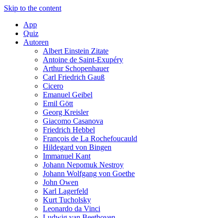
Skip to the content
App
Quiz
Autoren
Albert Einstein Zitate
Antoine de Saint-Exupéry
Arthur Schopenhauer
Carl Friedrich Gauß
Cicero
Emanuel Geibel
Emil Gött
Georg Kreisler
Giacomo Casanova
Friedrich Hebbel
François de La Rochefoucauld
Hildegard von Bingen
Immanuel Kant
Johann Nepomuk Nestroy
Johann Wolfgang von Goethe
John Owen
Karl Lagerfeld
Kurt Tucholsky
Leonardo da Vinci
Ludwig van Beethoven