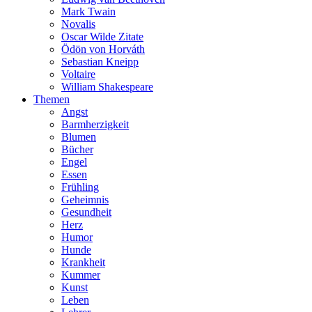
Mark Twain
Novalis
Oscar Wilde Zitate
Ödön von Horváth
Sebastian Kneipp
Voltaire
William Shakespeare
Themen
Angst
Barmherzigkeit
Blumen
Bücher
Engel
Essen
Frühling
Geheimnis
Gesundheit
Herz
Humor
Hunde
Krankheit
Kummer
Kunst
Leben