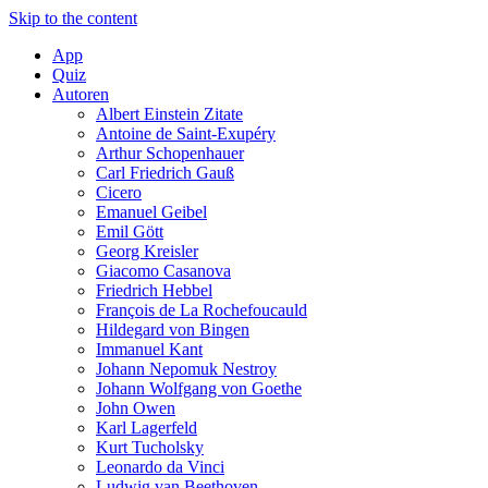
Skip to the content
App
Quiz
Autoren
Albert Einstein Zitate
Antoine de Saint-Exupéry
Arthur Schopenhauer
Carl Friedrich Gauß
Cicero
Emanuel Geibel
Emil Gött
Georg Kreisler
Giacomo Casanova
Friedrich Hebbel
François de La Rochefoucauld
Hildegard von Bingen
Immanuel Kant
Johann Nepomuk Nestroy
Johann Wolfgang von Goethe
John Owen
Karl Lagerfeld
Kurt Tucholsky
Leonardo da Vinci
Ludwig van Beethoven