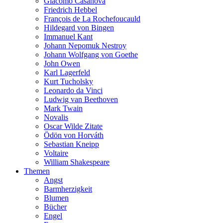
Giacomo Casanova
Friedrich Hebbel
François de La Rochefoucauld
Hildegard von Bingen
Immanuel Kant
Johann Nepomuk Nestroy
Johann Wolfgang von Goethe
John Owen
Karl Lagerfeld
Kurt Tucholsky
Leonardo da Vinci
Ludwig van Beethoven
Mark Twain
Novalis
Oscar Wilde Zitate
Ödön von Horváth
Sebastian Kneipp
Voltaire
William Shakespeare
Themen
Angst
Barmherzigkeit
Blumen
Bücher
Engel