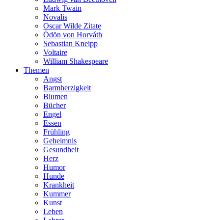
Mark Twain
Novalis
Oscar Wilde Zitate
Ödön von Horváth
Sebastian Kneipp
Voltaire
William Shakespeare
Themen
Angst
Barmherzigkeit
Blumen
Bücher
Engel
Essen
Frühling
Geheimnis
Gesundheit
Herz
Humor
Hunde
Krankheit
Kummer
Kunst
Leben