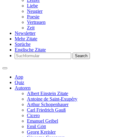
Lehrer
Liebe
Neugier
Poesie
Vertrauen
Zeit
Newsletter
Mehr Zitate
Sprüche
Englische Zitate
Search
App
Quiz
Autoren
Albert Einstein Zitate
Antoine de Saint-Exupéry
Arthur Schopenhauer
Carl Friedrich Gauß
Cicero
Emanuel Geibel
Emil Gött
Georg Kreisler