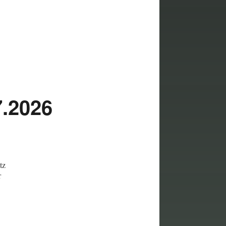
.2026
tz
r