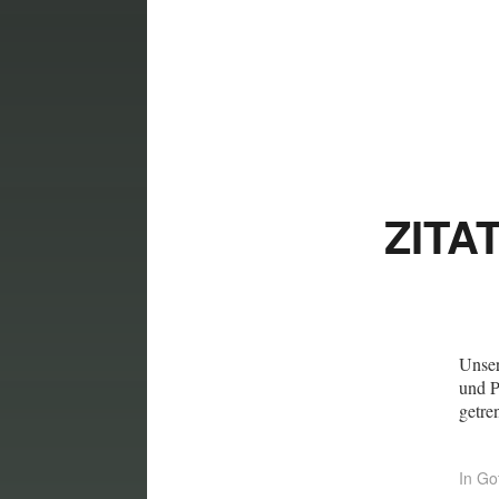
ZITA
Unser
und P
getre
In
Got