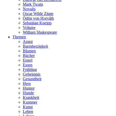
Mark Twain
Novalis
Oscar Wilde Zitate
Ödön von Horváth
Sebastian Kneipp
Voltaire
William Shakespeare
Themen
Angst
Barmherzigkeit
Blumen
Bücher
Engel
Essen
Frühling
Geheimnis
Gesundheit
Herz
Humor
Hunde
Krankheit
Kummer
Kunst
Leben