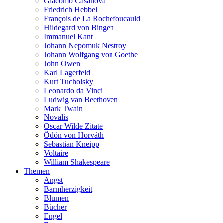
Giacomo Casanova
Friedrich Hebbel
François de La Rochefoucauld
Hildegard von Bingen
Immanuel Kant
Johann Nepomuk Nestroy
Johann Wolfgang von Goethe
John Owen
Karl Lagerfeld
Kurt Tucholsky
Leonardo da Vinci
Ludwig van Beethoven
Mark Twain
Novalis
Oscar Wilde Zitate
Ödön von Horváth
Sebastian Kneipp
Voltaire
William Shakespeare
Themen
Angst
Barmherzigkeit
Blumen
Bücher
Engel