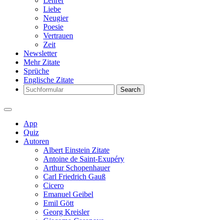
Lehrer
Liebe
Neugier
Poesie
Vertrauen
Zeit
Newsletter
Mehr Zitate
Sprüche
Englische Zitate
Search
App
Quiz
Autoren
Albert Einstein Zitate
Antoine de Saint-Exupéry
Arthur Schopenhauer
Carl Friedrich Gauß
Cicero
Emanuel Geibel
Emil Gött
Georg Kreisler