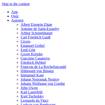
Skip to the content
App
Quiz
Autoren
Albert Einstein Zitate
Antoine de Saint-Exupéry
Arthur Schopenhauer
Carl Friedrich Gauß
Cicero
Emanuel Geibel
Emil Gött
Georg Kreisler
Giacomo Casanova
Friedrich Hebbel
François de La Rochefoucauld
Hildegard von Bingen
Immanuel Kant
Johann Nepomuk Nestroy
Johann Wolfgang von Goethe
John Owen
Karl Lagerfeld
Kurt Tucholsky
Leonardo da Vinci
Ludwig van Beethoven