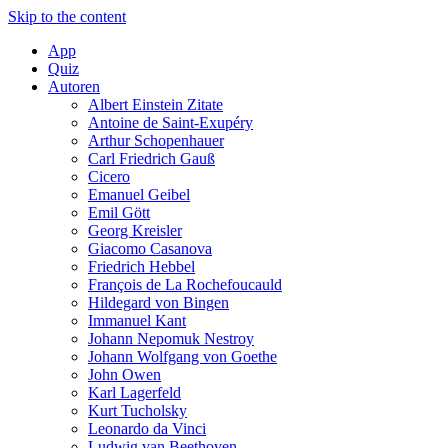
Skip to the content
App
Quiz
Autoren
Albert Einstein Zitate
Antoine de Saint-Exupéry
Arthur Schopenhauer
Carl Friedrich Gauß
Cicero
Emanuel Geibel
Emil Gött
Georg Kreisler
Giacomo Casanova
Friedrich Hebbel
François de La Rochefoucauld
Hildegard von Bingen
Immanuel Kant
Johann Nepomuk Nestroy
Johann Wolfgang von Goethe
John Owen
Karl Lagerfeld
Kurt Tucholsky
Leonardo da Vinci
Ludwig van Beethoven