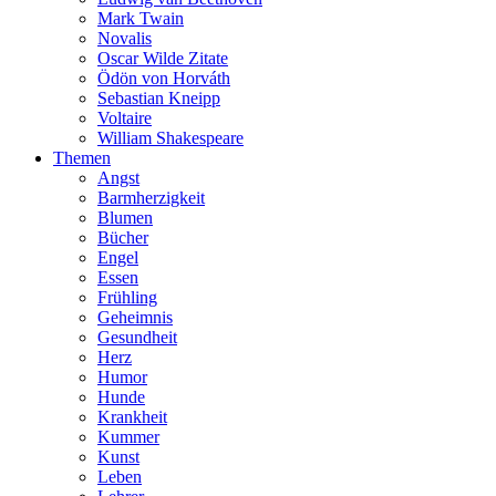
Mark Twain
Novalis
Oscar Wilde Zitate
Ödön von Horváth
Sebastian Kneipp
Voltaire
William Shakespeare
Themen
Angst
Barmherzigkeit
Blumen
Bücher
Engel
Essen
Frühling
Geheimnis
Gesundheit
Herz
Humor
Hunde
Krankheit
Kummer
Kunst
Leben