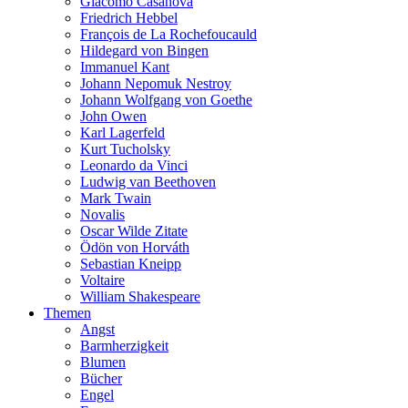
Giacomo Casanova
Friedrich Hebbel
François de La Rochefoucauld
Hildegard von Bingen
Immanuel Kant
Johann Nepomuk Nestroy
Johann Wolfgang von Goethe
John Owen
Karl Lagerfeld
Kurt Tucholsky
Leonardo da Vinci
Ludwig van Beethoven
Mark Twain
Novalis
Oscar Wilde Zitate
Ödön von Horváth
Sebastian Kneipp
Voltaire
William Shakespeare
Themen
Angst
Barmherzigkeit
Blumen
Bücher
Engel