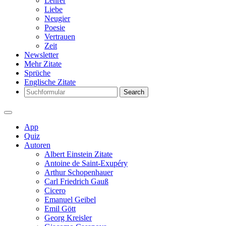
Lehrer
Liebe
Neugier
Poesie
Vertrauen
Zeit
Newsletter
Mehr Zitate
Sprüche
Englische Zitate
Search
App
Quiz
Autoren
Albert Einstein Zitate
Antoine de Saint-Exupéry
Arthur Schopenhauer
Carl Friedrich Gauß
Cicero
Emanuel Geibel
Emil Gött
Georg Kreisler