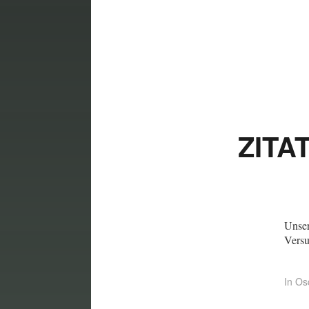
ZITA
Unser
Versu
In
Os