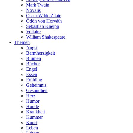
Mark Twain
Novalis
Oscar Wilde Zitate
Ödön von Horváth
Sebastian Kneipp
Voltaire
William Shakespeare
Themen
Angst
Barmherzigkeit
Blumen
Bücher
Engel
Essen
Frühling
Geheimnis
Gesundheit
Herz
Humor
Hunde
Krankheit
Kummer
Kunst
Leben