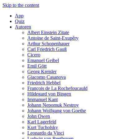
Skip to the content
App
Quiz
Autoren
Albert Einstein Zitate
Antoine de Saint-Exupéry
Arthur Schopenhauer
Carl Friedrich Gauß
Cicero
Emanuel Geibel
Emil Gött
Georg Kreisler
Giacomo Casanova
Friedrich Hebbel
François de La Rochefoucauld
Hildegard von Bingen
Immanuel Kant
Johann Nepomuk Nestroy
Johann Wolfgang von Goethe
John Owen
Karl Lagerfeld
Kurt Tucholsky
Leonardo da Vinci
Ludwig van Beethoven