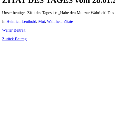
ZITAT DES TAGES vom 28.01.
Unser heutiges Zitat des Tages ist: „Habe den Mut zur Wahrheit! Das k
In
Heinrich Leuthold
,
Mut
,
Wahrheit
,
Zitate
Weiter
Beitrag
Zurück
Beitrag