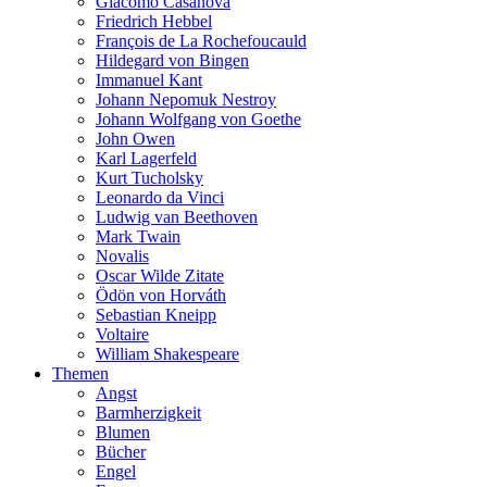
Giacomo Casanova
Friedrich Hebbel
François de La Rochefoucauld
Hildegard von Bingen
Immanuel Kant
Johann Nepomuk Nestroy
Johann Wolfgang von Goethe
John Owen
Karl Lagerfeld
Kurt Tucholsky
Leonardo da Vinci
Ludwig van Beethoven
Mark Twain
Novalis
Oscar Wilde Zitate
Ödön von Horváth
Sebastian Kneipp
Voltaire
William Shakespeare
Themen
Angst
Barmherzigkeit
Blumen
Bücher
Engel