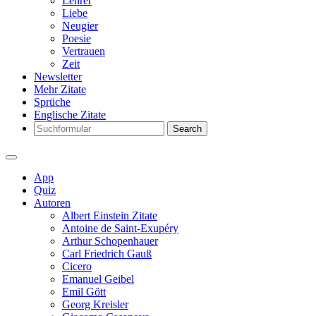
Lehrer
Liebe
Neugier
Poesie
Vertrauen
Zeit
Newsletter
Mehr Zitate
Sprüche
Englische Zitate
Search
App
Quiz
Autoren
Albert Einstein Zitate
Antoine de Saint-Exupéry
Arthur Schopenhauer
Carl Friedrich Gauß
Cicero
Emanuel Geibel
Emil Gött
Georg Kreisler