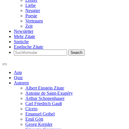
Lehrer
Liebe
Neugier
Poesie
Vertrauen
Zeit
Newsletter
Mehr Zitate
Sprüche
Englische Zitate
Search
App
Quiz
Autoren
Albert Einstein Zitate
Antoine de Saint-Exupéry
Arthur Schopenhauer
Carl Friedrich Gauß
Cicero
Emanuel Geibel
Emil Gött
Georg Kreisler