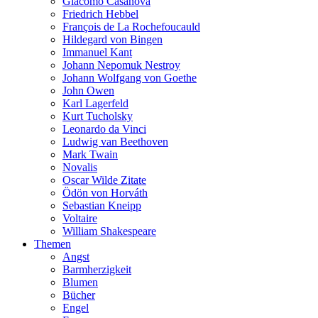
Giacomo Casanova
Friedrich Hebbel
François de La Rochefoucauld
Hildegard von Bingen
Immanuel Kant
Johann Nepomuk Nestroy
Johann Wolfgang von Goethe
John Owen
Karl Lagerfeld
Kurt Tucholsky
Leonardo da Vinci
Ludwig van Beethoven
Mark Twain
Novalis
Oscar Wilde Zitate
Ödön von Horváth
Sebastian Kneipp
Voltaire
William Shakespeare
Themen
Angst
Barmherzigkeit
Blumen
Bücher
Engel