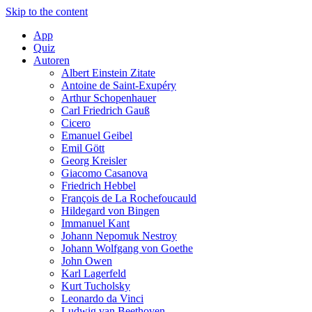
Skip to the content
App
Quiz
Autoren
Albert Einstein Zitate
Antoine de Saint-Exupéry
Arthur Schopenhauer
Carl Friedrich Gauß
Cicero
Emanuel Geibel
Emil Gött
Georg Kreisler
Giacomo Casanova
Friedrich Hebbel
François de La Rochefoucauld
Hildegard von Bingen
Immanuel Kant
Johann Nepomuk Nestroy
Johann Wolfgang von Goethe
John Owen
Karl Lagerfeld
Kurt Tucholsky
Leonardo da Vinci
Ludwig van Beethoven