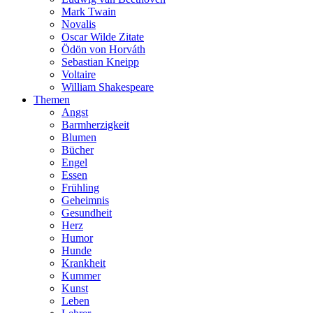
Mark Twain
Novalis
Oscar Wilde Zitate
Ödön von Horváth
Sebastian Kneipp
Voltaire
William Shakespeare
Themen
Angst
Barmherzigkeit
Blumen
Bücher
Engel
Essen
Frühling
Geheimnis
Gesundheit
Herz
Humor
Hunde
Krankheit
Kummer
Kunst
Leben