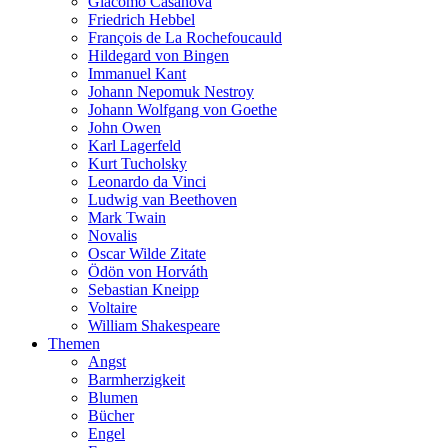
Giacomo Casanova
Friedrich Hebbel
François de La Rochefoucauld
Hildegard von Bingen
Immanuel Kant
Johann Nepomuk Nestroy
Johann Wolfgang von Goethe
John Owen
Karl Lagerfeld
Kurt Tucholsky
Leonardo da Vinci
Ludwig van Beethoven
Mark Twain
Novalis
Oscar Wilde Zitate
Ödön von Horváth
Sebastian Kneipp
Voltaire
William Shakespeare
Themen
Angst
Barmherzigkeit
Blumen
Bücher
Engel