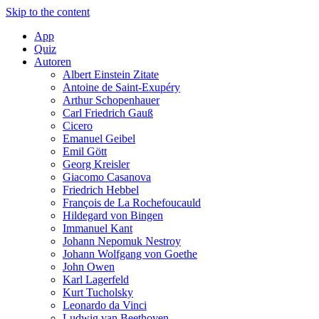
Skip to the content
App
Quiz
Autoren
Albert Einstein Zitate
Antoine de Saint-Exupéry
Arthur Schopenhauer
Carl Friedrich Gauß
Cicero
Emanuel Geibel
Emil Gött
Georg Kreisler
Giacomo Casanova
Friedrich Hebbel
François de La Rochefoucauld
Hildegard von Bingen
Immanuel Kant
Johann Nepomuk Nestroy
Johann Wolfgang von Goethe
John Owen
Karl Lagerfeld
Kurt Tucholsky
Leonardo da Vinci
Ludwig van Beethoven