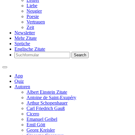
Lehrer
Liebe
Neugier
Poesie
Vertrauen
Zeit
Newsletter
Mehr Zitate
Sprüche
Englische Zitate
Search
App
Quiz
Autoren
Albert Einstein Zitate
Antoine de Saint-Exupéry
Arthur Schopenhauer
Carl Friedrich Gauß
Cicero
Emanuel Geibel
Emil Gött
Georg Kreisler