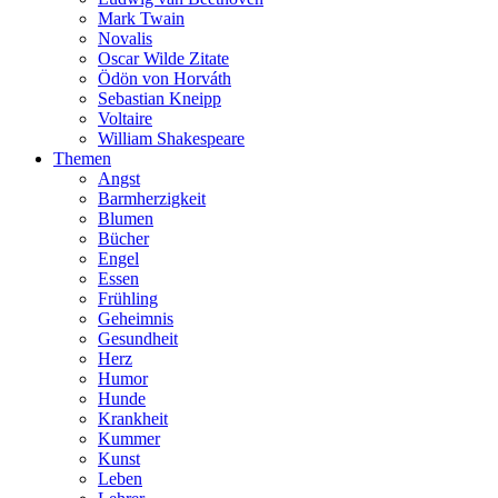
Mark Twain
Novalis
Oscar Wilde Zitate
Ödön von Horváth
Sebastian Kneipp
Voltaire
William Shakespeare
Themen
Angst
Barmherzigkeit
Blumen
Bücher
Engel
Essen
Frühling
Geheimnis
Gesundheit
Herz
Humor
Hunde
Krankheit
Kummer
Kunst
Leben