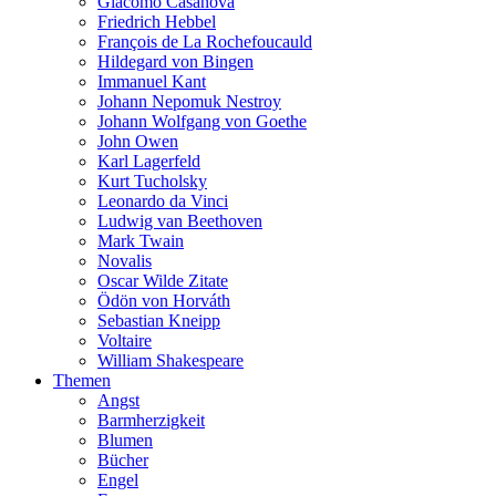
Giacomo Casanova
Friedrich Hebbel
François de La Rochefoucauld
Hildegard von Bingen
Immanuel Kant
Johann Nepomuk Nestroy
Johann Wolfgang von Goethe
John Owen
Karl Lagerfeld
Kurt Tucholsky
Leonardo da Vinci
Ludwig van Beethoven
Mark Twain
Novalis
Oscar Wilde Zitate
Ödön von Horváth
Sebastian Kneipp
Voltaire
William Shakespeare
Themen
Angst
Barmherzigkeit
Blumen
Bücher
Engel