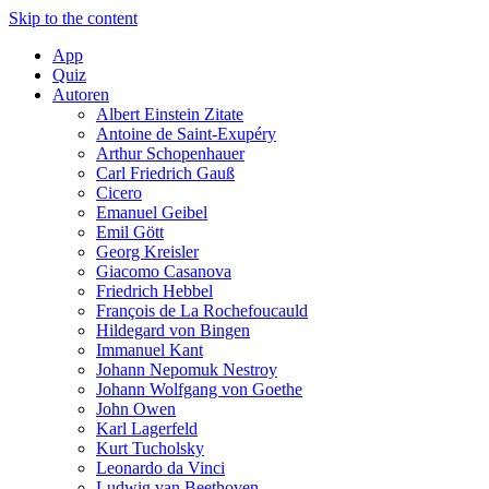
Skip to the content
App
Quiz
Autoren
Albert Einstein Zitate
Antoine de Saint-Exupéry
Arthur Schopenhauer
Carl Friedrich Gauß
Cicero
Emanuel Geibel
Emil Gött
Georg Kreisler
Giacomo Casanova
Friedrich Hebbel
François de La Rochefoucauld
Hildegard von Bingen
Immanuel Kant
Johann Nepomuk Nestroy
Johann Wolfgang von Goethe
John Owen
Karl Lagerfeld
Kurt Tucholsky
Leonardo da Vinci
Ludwig van Beethoven