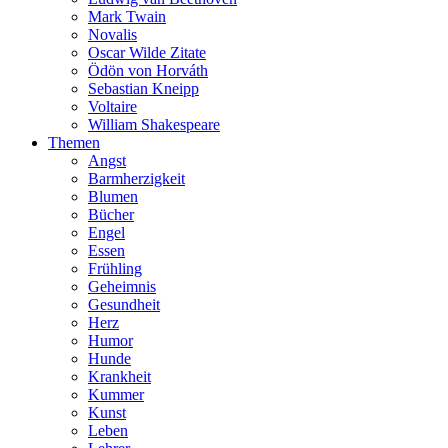
Mark Twain
Novalis
Oscar Wilde Zitate
Ödön von Horváth
Sebastian Kneipp
Voltaire
William Shakespeare
Themen
Angst
Barmherzigkeit
Blumen
Bücher
Engel
Essen
Frühling
Geheimnis
Gesundheit
Herz
Humor
Hunde
Krankheit
Kummer
Kunst
Leben