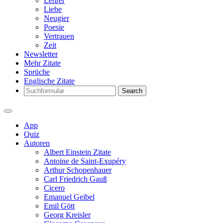
Lehrer
Liebe
Neugier
Poesie
Vertrauen
Zeit
Newsletter
Mehr Zitate
Sprüche
Englische Zitate
Search
App
Quiz
Autoren
Albert Einstein Zitate
Antoine de Saint-Exupéry
Arthur Schopenhauer
Carl Friedrich Gauß
Cicero
Emanuel Geibel
Emil Gött
Georg Kreisler