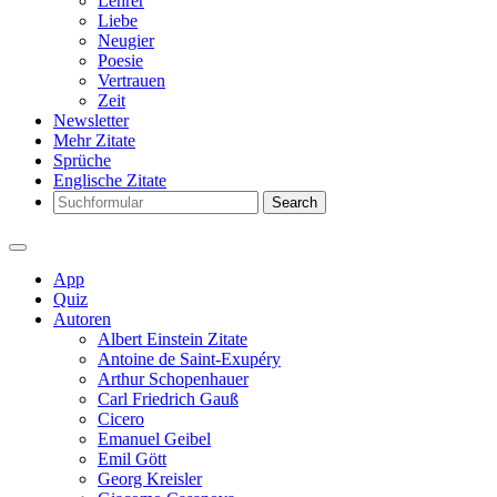
Lehrer
Liebe
Neugier
Poesie
Vertrauen
Zeit
Newsletter
Mehr Zitate
Sprüche
Englische Zitate
Search
App
Quiz
Autoren
Albert Einstein Zitate
Antoine de Saint-Exupéry
Arthur Schopenhauer
Carl Friedrich Gauß
Cicero
Emanuel Geibel
Emil Gött
Georg Kreisler