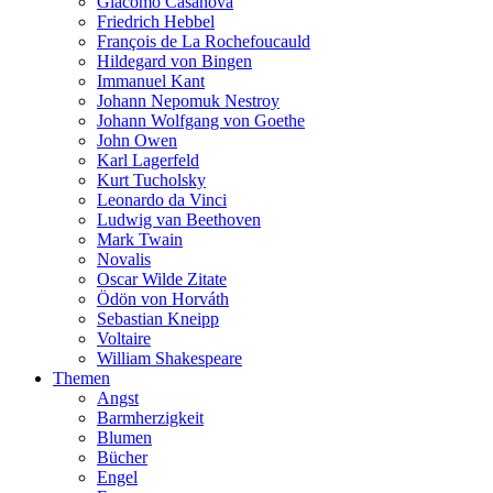
Giacomo Casanova
Friedrich Hebbel
François de La Rochefoucauld
Hildegard von Bingen
Immanuel Kant
Johann Nepomuk Nestroy
Johann Wolfgang von Goethe
John Owen
Karl Lagerfeld
Kurt Tucholsky
Leonardo da Vinci
Ludwig van Beethoven
Mark Twain
Novalis
Oscar Wilde Zitate
Ödön von Horváth
Sebastian Kneipp
Voltaire
William Shakespeare
Themen
Angst
Barmherzigkeit
Blumen
Bücher
Engel