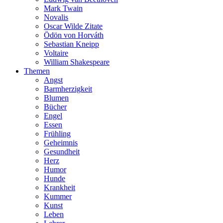
Mark Twain
Novalis
Oscar Wilde Zitate
Ödön von Horváth
Sebastian Kneipp
Voltaire
William Shakespeare
Themen
Angst
Barmherzigkeit
Blumen
Bücher
Engel
Essen
Frühling
Geheimnis
Gesundheit
Herz
Humor
Hunde
Krankheit
Kummer
Kunst
Leben