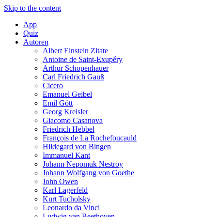
Skip to the content
App
Quiz
Autoren
Albert Einstein Zitate
Antoine de Saint-Exupéry
Arthur Schopenhauer
Carl Friedrich Gauß
Cicero
Emanuel Geibel
Emil Gött
Georg Kreisler
Giacomo Casanova
Friedrich Hebbel
François de La Rochefoucauld
Hildegard von Bingen
Immanuel Kant
Johann Nepomuk Nestroy
Johann Wolfgang von Goethe
John Owen
Karl Lagerfeld
Kurt Tucholsky
Leonardo da Vinci
Ludwig van Beethoven