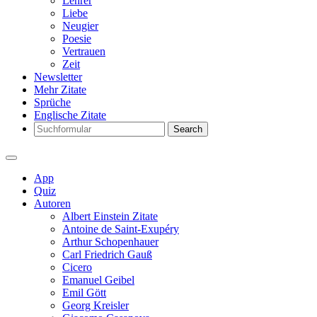
Lehrer
Liebe
Neugier
Poesie
Vertrauen
Zeit
Newsletter
Mehr Zitate
Sprüche
Englische Zitate
Search
App
Quiz
Autoren
Albert Einstein Zitate
Antoine de Saint-Exupéry
Arthur Schopenhauer
Carl Friedrich Gauß
Cicero
Emanuel Geibel
Emil Gött
Georg Kreisler