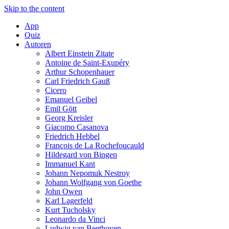
Skip to the content
App
Quiz
Autoren
Albert Einstein Zitate
Antoine de Saint-Exupéry
Arthur Schopenhauer
Carl Friedrich Gauß
Cicero
Emanuel Geibel
Emil Gött
Georg Kreisler
Giacomo Casanova
Friedrich Hebbel
François de La Rochefoucauld
Hildegard von Bingen
Immanuel Kant
Johann Nepomuk Nestroy
Johann Wolfgang von Goethe
John Owen
Karl Lagerfeld
Kurt Tucholsky
Leonardo da Vinci
Ludwig van Beethoven