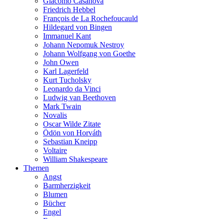
Giacomo Casanova
Friedrich Hebbel
François de La Rochefoucauld
Hildegard von Bingen
Immanuel Kant
Johann Nepomuk Nestroy
Johann Wolfgang von Goethe
John Owen
Karl Lagerfeld
Kurt Tucholsky
Leonardo da Vinci
Ludwig van Beethoven
Mark Twain
Novalis
Oscar Wilde Zitate
Ödön von Horváth
Sebastian Kneipp
Voltaire
William Shakespeare
Themen
Angst
Barmherzigkeit
Blumen
Bücher
Engel