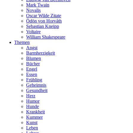
Mark Twain
Novalis
Oscar Wilde Zitate
Ödön von Horváth
Sebastian Kneipp
Voltaire
William Shakespeare
Themen
Angst
Barmherzigkeit
Blumen
Bücher
Engel
Essen
Frühling
Geheimnis
Gesundheit
Herz
Humor
Hunde
Krankheit
Kummer
Kunst
Leben