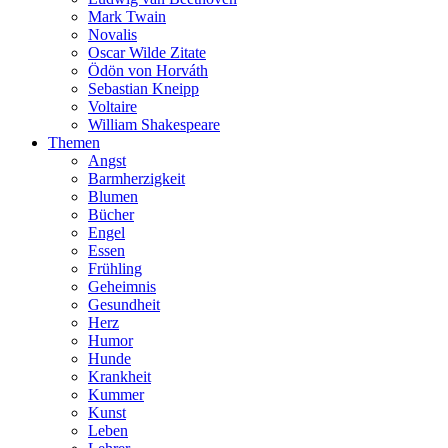
Mark Twain
Novalis
Oscar Wilde Zitate
Ödön von Horváth
Sebastian Kneipp
Voltaire
William Shakespeare
Themen
Angst
Barmherzigkeit
Blumen
Bücher
Engel
Essen
Frühling
Geheimnis
Gesundheit
Herz
Humor
Hunde
Krankheit
Kummer
Kunst
Leben