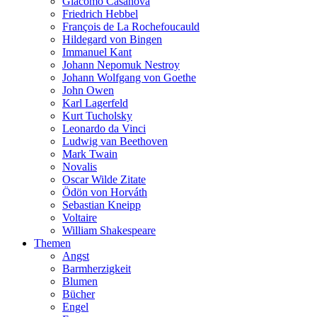
Giacomo Casanova
Friedrich Hebbel
François de La Rochefoucauld
Hildegard von Bingen
Immanuel Kant
Johann Nepomuk Nestroy
Johann Wolfgang von Goethe
John Owen
Karl Lagerfeld
Kurt Tucholsky
Leonardo da Vinci
Ludwig van Beethoven
Mark Twain
Novalis
Oscar Wilde Zitate
Ödön von Horváth
Sebastian Kneipp
Voltaire
William Shakespeare
Themen
Angst
Barmherzigkeit
Blumen
Bücher
Engel