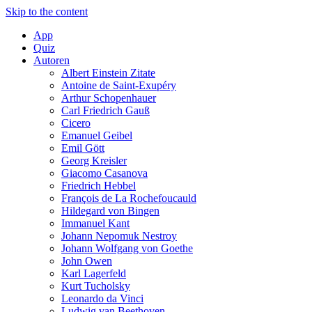
Skip to the content
App
Quiz
Autoren
Albert Einstein Zitate
Antoine de Saint-Exupéry
Arthur Schopenhauer
Carl Friedrich Gauß
Cicero
Emanuel Geibel
Emil Gött
Georg Kreisler
Giacomo Casanova
Friedrich Hebbel
François de La Rochefoucauld
Hildegard von Bingen
Immanuel Kant
Johann Nepomuk Nestroy
Johann Wolfgang von Goethe
John Owen
Karl Lagerfeld
Kurt Tucholsky
Leonardo da Vinci
Ludwig van Beethoven