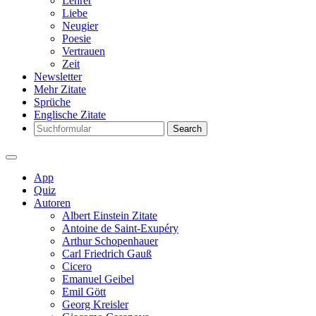
Lehrer
Liebe
Neugier
Poesie
Vertrauen
Zeit
Newsletter
Mehr Zitate
Sprüche
Englische Zitate
Search
App
Quiz
Autoren
Albert Einstein Zitate
Antoine de Saint-Exupéry
Arthur Schopenhauer
Carl Friedrich Gauß
Cicero
Emanuel Geibel
Emil Gött
Georg Kreisler