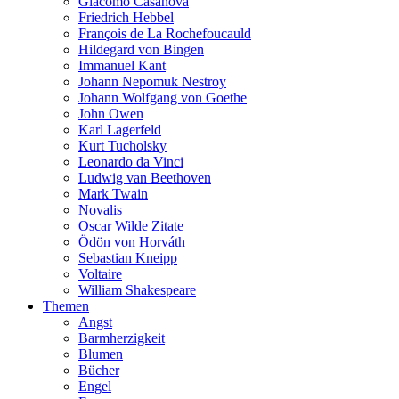
Giacomo Casanova
Friedrich Hebbel
François de La Rochefoucauld
Hildegard von Bingen
Immanuel Kant
Johann Nepomuk Nestroy
Johann Wolfgang von Goethe
John Owen
Karl Lagerfeld
Kurt Tucholsky
Leonardo da Vinci
Ludwig van Beethoven
Mark Twain
Novalis
Oscar Wilde Zitate
Ödön von Horváth
Sebastian Kneipp
Voltaire
William Shakespeare
Themen
Angst
Barmherzigkeit
Blumen
Bücher
Engel