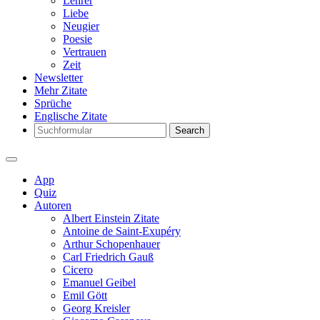
Lehrer
Liebe
Neugier
Poesie
Vertrauen
Zeit
Newsletter
Mehr Zitate
Sprüche
Englische Zitate
Search
App
Quiz
Autoren
Albert Einstein Zitate
Antoine de Saint-Exupéry
Arthur Schopenhauer
Carl Friedrich Gauß
Cicero
Emanuel Geibel
Emil Gött
Georg Kreisler