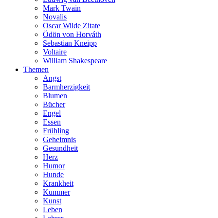
Mark Twain
Novalis
Oscar Wilde Zitate
Ödön von Horváth
Sebastian Kneipp
Voltaire
William Shakespeare
Themen
Angst
Barmherzigkeit
Blumen
Bücher
Engel
Essen
Frühling
Geheimnis
Gesundheit
Herz
Humor
Hunde
Krankheit
Kummer
Kunst
Leben