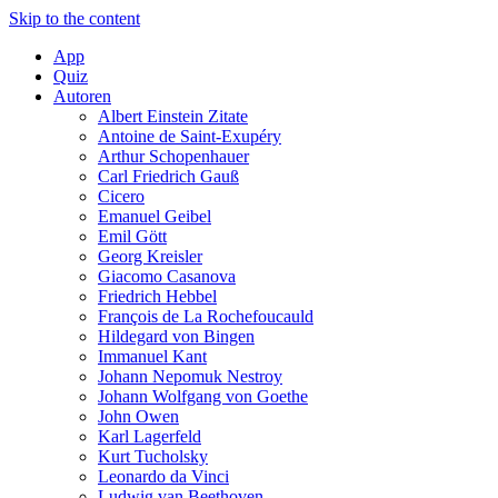
Skip to the content
App
Quiz
Autoren
Albert Einstein Zitate
Antoine de Saint-Exupéry
Arthur Schopenhauer
Carl Friedrich Gauß
Cicero
Emanuel Geibel
Emil Gött
Georg Kreisler
Giacomo Casanova
Friedrich Hebbel
François de La Rochefoucauld
Hildegard von Bingen
Immanuel Kant
Johann Nepomuk Nestroy
Johann Wolfgang von Goethe
John Owen
Karl Lagerfeld
Kurt Tucholsky
Leonardo da Vinci
Ludwig van Beethoven