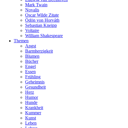
Mark Twain
Novalis
Oscar Wilde Zitate
Ödön von Horváth
Sebastian Kneipp
Voltaire
William Shakespeare
Themen
Angst
Barmherzigkeit
Blumen
Bücher
Engel
Essen
Frühling
Geheimnis
Gesundheit
Herz
Humor
Hunde
Krankheit
Kummer
Kunst
Leben