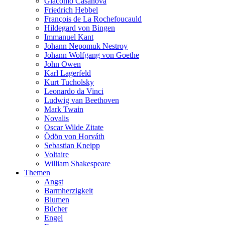
Giacomo Casanova
Friedrich Hebbel
François de La Rochefoucauld
Hildegard von Bingen
Immanuel Kant
Johann Nepomuk Nestroy
Johann Wolfgang von Goethe
John Owen
Karl Lagerfeld
Kurt Tucholsky
Leonardo da Vinci
Ludwig van Beethoven
Mark Twain
Novalis
Oscar Wilde Zitate
Ödön von Horváth
Sebastian Kneipp
Voltaire
William Shakespeare
Themen
Angst
Barmherzigkeit
Blumen
Bücher
Engel