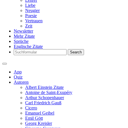
Lehrer
Liebe
Neugier
Poesie
Vertrauen
Zeit
Newsletter
Mehr Zitate
Sprüche
Englische Zitate
Search
App
Quiz
Autoren
Albert Einstein Zitate
Antoine de Saint-Exupéry
Arthur Schopenhauer
Carl Friedrich Gauß
Cicero
Emanuel Geibel
Emil Gött
Georg Kreisler