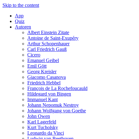
Skip to the content
App
Quiz
Autoren
Albert Einstein Zitate
Antoine de Saint-Exupéry
Arthur Schopenhauer
Carl Friedrich Gauß
Cicero
Emanuel Geibel
Emil Gött
Georg Kreisler
Giacomo Casanova
Friedrich Hebbel
François de La Rochefoucauld
Hildegard von Bingen
Immanuel Kant
Johann Nepomuk Nestroy
Johann Wolfgang von Goethe
John Owen
Karl Lagerfeld
Kurt Tucholsky
Leonardo da Vinci
Ludwig van Beethoven