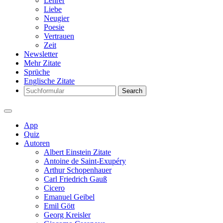
Lehrer
Liebe
Neugier
Poesie
Vertrauen
Zeit
Newsletter
Mehr Zitate
Sprüche
Englische Zitate
Search
App
Quiz
Autoren
Albert Einstein Zitate
Antoine de Saint-Exupéry
Arthur Schopenhauer
Carl Friedrich Gauß
Cicero
Emanuel Geibel
Emil Gött
Georg Kreisler