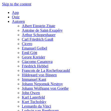
Skip to the content
App
Quiz
Autoren
Albert Einstein Zitate
Antoine de Saint-Exupéry
Arthur Schopenhauer
Carl Friedrich Gauß
Cicero
Emanuel Geibel
Emil Gött
Georg Kreisler
Giacomo Casanova
Friedrich Hebbel
François de La Rochefoucauld
Hildegard von Bingen
Immanuel Kant
Johann Nepomuk Nestroy
Johann Wolfgang von Goethe
John Owen
Karl Lagerfeld
Kurt Tucholsky
Leonardo da Vinci
Ludwig van Beethoven