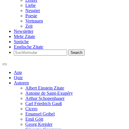
Lehrer
Liebe
Neugier
Poesie
Vertrauen
Zeit
Newsletter
Mehr Zitate
Sprüche
Englische Zitate
Search
App
Quiz
Autoren
Albert Einstein Zitate
Antoine de Saint-Exupéry
Arthur Schopenhauer
Carl Friedrich Gauß
Cicero
Emanuel Geibel
Emil Gött
Georg Kreisler