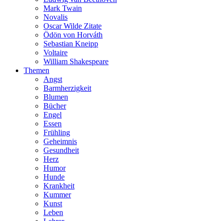
Mark Twain
Novalis
Oscar Wilde Zitate
Ödön von Horváth
Sebastian Kneipp
Voltaire
William Shakespeare
Themen
Angst
Barmherzigkeit
Blumen
Bücher
Engel
Essen
Frühling
Geheimnis
Gesundheit
Herz
Humor
Hunde
Krankheit
Kummer
Kunst
Leben