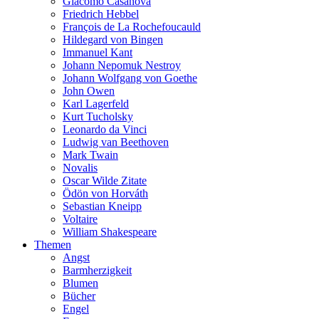
Giacomo Casanova
Friedrich Hebbel
François de La Rochefoucauld
Hildegard von Bingen
Immanuel Kant
Johann Nepomuk Nestroy
Johann Wolfgang von Goethe
John Owen
Karl Lagerfeld
Kurt Tucholsky
Leonardo da Vinci
Ludwig van Beethoven
Mark Twain
Novalis
Oscar Wilde Zitate
Ödön von Horváth
Sebastian Kneipp
Voltaire
William Shakespeare
Themen
Angst
Barmherzigkeit
Blumen
Bücher
Engel