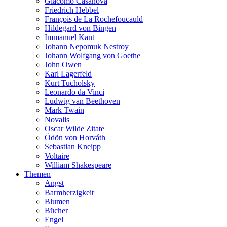
Giacomo Casanova
Friedrich Hebbel
François de La Rochefoucauld
Hildegard von Bingen
Immanuel Kant
Johann Nepomuk Nestroy
Johann Wolfgang von Goethe
John Owen
Karl Lagerfeld
Kurt Tucholsky
Leonardo da Vinci
Ludwig van Beethoven
Mark Twain
Novalis
Oscar Wilde Zitate
Ödön von Horváth
Sebastian Kneipp
Voltaire
William Shakespeare
Themen
Angst
Barmherzigkeit
Blumen
Bücher
Engel