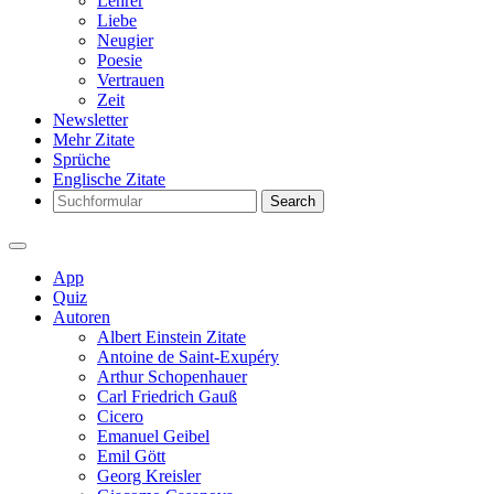
Lehrer
Liebe
Neugier
Poesie
Vertrauen
Zeit
Newsletter
Mehr Zitate
Sprüche
Englische Zitate
Search
App
Quiz
Autoren
Albert Einstein Zitate
Antoine de Saint-Exupéry
Arthur Schopenhauer
Carl Friedrich Gauß
Cicero
Emanuel Geibel
Emil Gött
Georg Kreisler