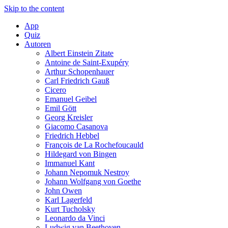
Skip to the content
App
Quiz
Autoren
Albert Einstein Zitate
Antoine de Saint-Exupéry
Arthur Schopenhauer
Carl Friedrich Gauß
Cicero
Emanuel Geibel
Emil Gött
Georg Kreisler
Giacomo Casanova
Friedrich Hebbel
François de La Rochefoucauld
Hildegard von Bingen
Immanuel Kant
Johann Nepomuk Nestroy
Johann Wolfgang von Goethe
John Owen
Karl Lagerfeld
Kurt Tucholsky
Leonardo da Vinci
Ludwig van Beethoven