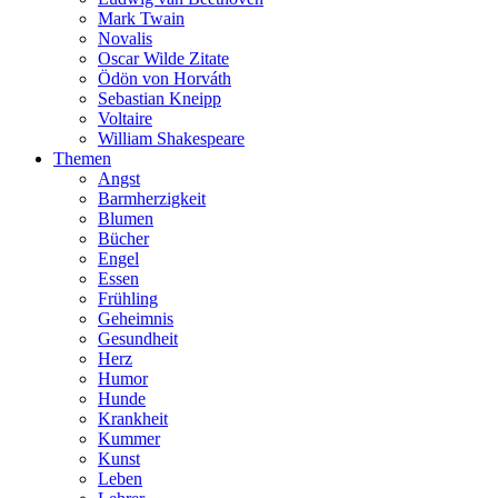
Mark Twain
Novalis
Oscar Wilde Zitate
Ödön von Horváth
Sebastian Kneipp
Voltaire
William Shakespeare
Themen
Angst
Barmherzigkeit
Blumen
Bücher
Engel
Essen
Frühling
Geheimnis
Gesundheit
Herz
Humor
Hunde
Krankheit
Kummer
Kunst
Leben