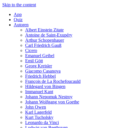
Skip to the content
App
Quiz
Autoren
Albert Einstein Zitate
Antoine de Saint-Exupéry
Arthur Schopenhauer
Carl Friedrich Gauß
Cicero
Emanuel Geibel
Emil Gött
Georg Kreisler
Giacomo Casanova
Friedrich Hebbel
François de La Rochefoucauld
Hildegard von Bingen
Immanuel Kant
Johann Nepomuk Nestroy
Johann Wolfgang von Goethe
John Owen
Karl Lagerfeld
Kurt Tucholsky
Leonardo da Vinci
Ludwig van Beethoven