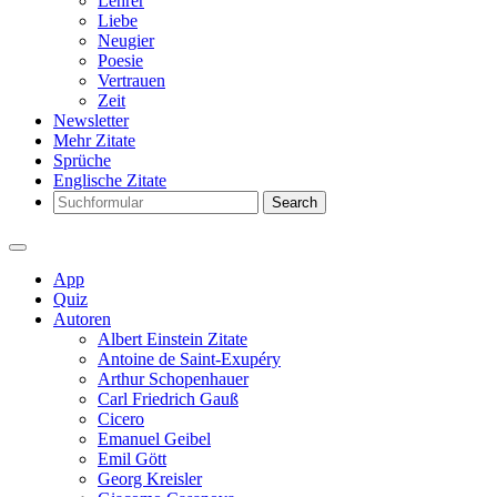
Lehrer
Liebe
Neugier
Poesie
Vertrauen
Zeit
Newsletter
Mehr Zitate
Sprüche
Englische Zitate
Search
App
Quiz
Autoren
Albert Einstein Zitate
Antoine de Saint-Exupéry
Arthur Schopenhauer
Carl Friedrich Gauß
Cicero
Emanuel Geibel
Emil Gött
Georg Kreisler