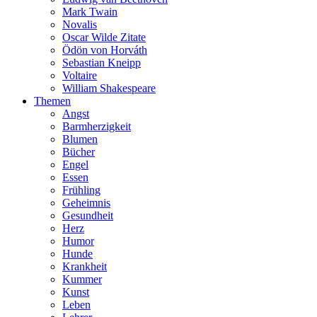
Mark Twain
Novalis
Oscar Wilde Zitate
Ödön von Horváth
Sebastian Kneipp
Voltaire
William Shakespeare
Themen
Angst
Barmherzigkeit
Blumen
Bücher
Engel
Essen
Frühling
Geheimnis
Gesundheit
Herz
Humor
Hunde
Krankheit
Kummer
Kunst
Leben