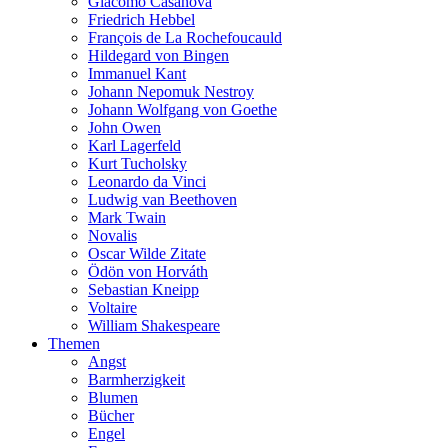
Giacomo Casanova
Friedrich Hebbel
François de La Rochefoucauld
Hildegard von Bingen
Immanuel Kant
Johann Nepomuk Nestroy
Johann Wolfgang von Goethe
John Owen
Karl Lagerfeld
Kurt Tucholsky
Leonardo da Vinci
Ludwig van Beethoven
Mark Twain
Novalis
Oscar Wilde Zitate
Ödön von Horváth
Sebastian Kneipp
Voltaire
William Shakespeare
Themen
Angst
Barmherzigkeit
Blumen
Bücher
Engel