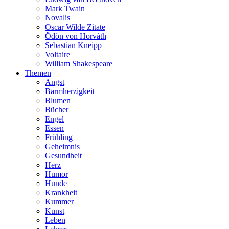
Mark Twain
Novalis
Oscar Wilde Zitate
Ödön von Horváth
Sebastian Kneipp
Voltaire
William Shakespeare
Themen
Angst
Barmherzigkeit
Blumen
Bücher
Engel
Essen
Frühling
Geheimnis
Gesundheit
Herz
Humor
Hunde
Krankheit
Kummer
Kunst
Leben