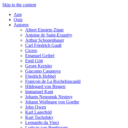
Skip to the content
App
Quiz
Autoren
Albert Einstein Zitate
Antoine de Saint-Exupéry
Arthur Schopenhauer
Carl Friedrich Gauß
Cicero
Emanuel Geibel
Emil Gött
Georg Kreisler
Giacomo Casanova
Friedrich Hebbel
François de La Rochefoucauld
Hildegard von Bingen
Immanuel Kant
Johann Nepomuk Nestroy
Johann Wolfgang von Goethe
John Owen
Karl Lagerfeld
Kurt Tucholsky
Leonardo da Vinci
Ludwig van Beethoven