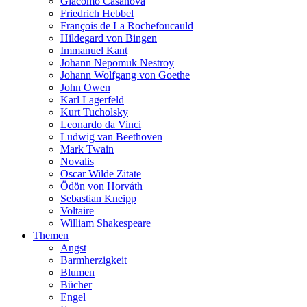
Giacomo Casanova
Friedrich Hebbel
François de La Rochefoucauld
Hildegard von Bingen
Immanuel Kant
Johann Nepomuk Nestroy
Johann Wolfgang von Goethe
John Owen
Karl Lagerfeld
Kurt Tucholsky
Leonardo da Vinci
Ludwig van Beethoven
Mark Twain
Novalis
Oscar Wilde Zitate
Ödön von Horváth
Sebastian Kneipp
Voltaire
William Shakespeare
Themen
Angst
Barmherzigkeit
Blumen
Bücher
Engel