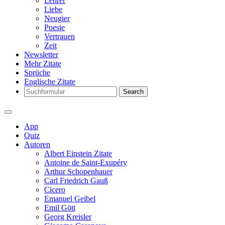
Lehrer
Liebe
Neugier
Poesie
Vertrauen
Zeit
Newsletter
Mehr Zitate
Sprüche
Englische Zitate
Search
App
Quiz
Autoren
Albert Einstein Zitate
Antoine de Saint-Exupéry
Arthur Schopenhauer
Carl Friedrich Gauß
Cicero
Emanuel Geibel
Emil Gött
Georg Kreisler