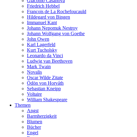
Giacomo Casanova
Friedrich Hebbel
François de La Rochefoucauld
Hildegard von Bingen
Immanuel Kant
Johann Nepomuk Nestroy
Johann Wolfgang von Goethe
John Owen
Karl Lagerfeld
Kurt Tucholsky
Leonardo da Vinci
Ludwig van Beethoven
Mark Twain
Novalis
Oscar Wilde Zitate
Ödön von Horváth
Sebastian Kneipp
Voltaire
William Shakespeare
Themen
Angst
Barmherzigkeit
Blumen
Bücher
Engel