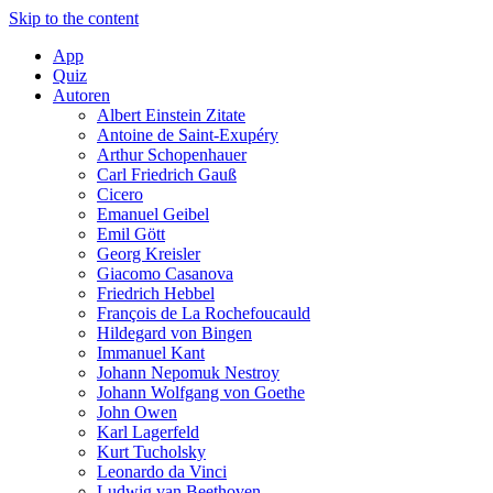
Skip to the content
App
Quiz
Autoren
Albert Einstein Zitate
Antoine de Saint-Exupéry
Arthur Schopenhauer
Carl Friedrich Gauß
Cicero
Emanuel Geibel
Emil Gött
Georg Kreisler
Giacomo Casanova
Friedrich Hebbel
François de La Rochefoucauld
Hildegard von Bingen
Immanuel Kant
Johann Nepomuk Nestroy
Johann Wolfgang von Goethe
John Owen
Karl Lagerfeld
Kurt Tucholsky
Leonardo da Vinci
Ludwig van Beethoven