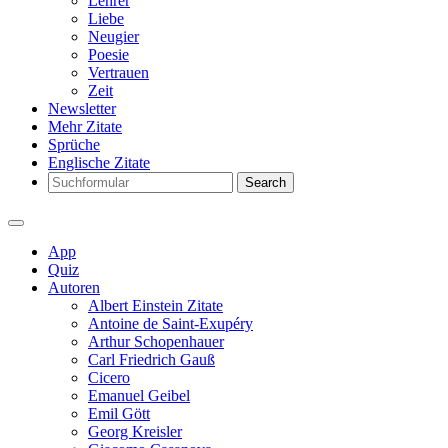
Lehrer
Liebe
Neugier
Poesie
Vertrauen
Zeit
Newsletter
Mehr Zitate
Sprüche
Englische Zitate
Search
App
Quiz
Autoren
Albert Einstein Zitate
Antoine de Saint-Exupéry
Arthur Schopenhauer
Carl Friedrich Gauß
Cicero
Emanuel Geibel
Emil Gött
Georg Kreisler