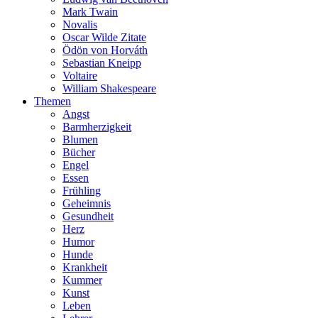
Mark Twain
Novalis
Oscar Wilde Zitate
Ödön von Horváth
Sebastian Kneipp
Voltaire
William Shakespeare
Themen
Angst
Barmherzigkeit
Blumen
Bücher
Engel
Essen
Frühling
Geheimnis
Gesundheit
Herz
Humor
Hunde
Krankheit
Kummer
Kunst
Leben