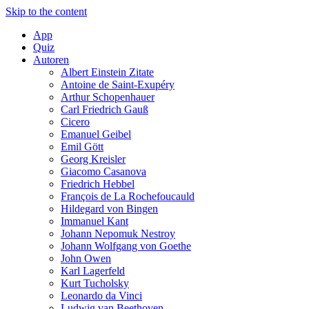
Skip to the content
App
Quiz
Autoren
Albert Einstein Zitate
Antoine de Saint-Exupéry
Arthur Schopenhauer
Carl Friedrich Gauß
Cicero
Emanuel Geibel
Emil Gött
Georg Kreisler
Giacomo Casanova
Friedrich Hebbel
François de La Rochefoucauld
Hildegard von Bingen
Immanuel Kant
Johann Nepomuk Nestroy
Johann Wolfgang von Goethe
John Owen
Karl Lagerfeld
Kurt Tucholsky
Leonardo da Vinci
Ludwig van Beethoven