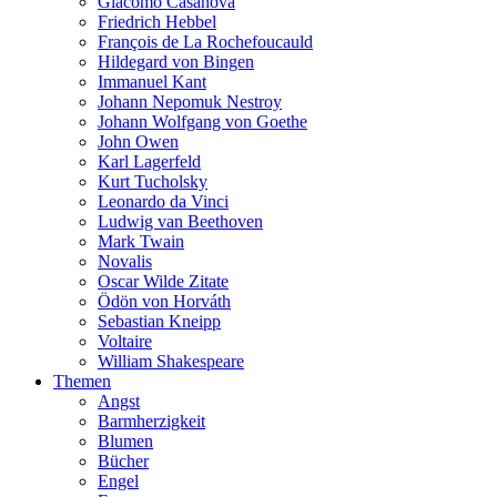
Giacomo Casanova
Friedrich Hebbel
François de La Rochefoucauld
Hildegard von Bingen
Immanuel Kant
Johann Nepomuk Nestroy
Johann Wolfgang von Goethe
John Owen
Karl Lagerfeld
Kurt Tucholsky
Leonardo da Vinci
Ludwig van Beethoven
Mark Twain
Novalis
Oscar Wilde Zitate
Ödön von Horváth
Sebastian Kneipp
Voltaire
William Shakespeare
Themen
Angst
Barmherzigkeit
Blumen
Bücher
Engel