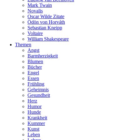
Mark Twain
Novalis
Oscar Wilde Zitate
Ödön von Horváth
Sebastian Kneipp
Voltaire
William Shakespeare
Themen
Angst
Barmherzigkeit
Blumen
Bücher
Engel
Essen
Frühling
Geheimnis
Gesundheit
Herz
Humor
Hunde
Krankheit
Kummer
Kunst
Leben