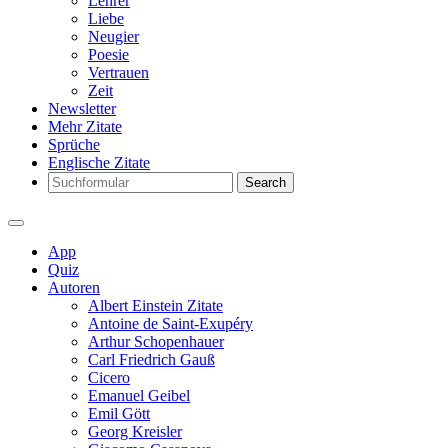
Lehrer
Liebe
Neugier
Poesie
Vertrauen
Zeit
Newsletter
Mehr Zitate
Sprüche
Englische Zitate
Search
App
Quiz
Autoren
Albert Einstein Zitate
Antoine de Saint-Exupéry
Arthur Schopenhauer
Carl Friedrich Gauß
Cicero
Emanuel Geibel
Emil Gött
Georg Kreisler