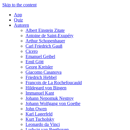
Skip to the content
App
Quiz
Autoren
Albert Einstein Zitate
Antoine de Saint-Exupéry
Arthur Schopenhauer
Carl Friedrich Gauß
Cicero
Emanuel Geibel
Emil Gött
Georg Kreisler
Giacomo Casanova
Friedrich Hebbel
François de La Rochefoucauld
Hildegard von Bingen
Immanuel Kant
Johann Nepomuk Nestroy
Johann Wolfgang von Goethe
John Owen
Karl Lagerfeld
Kurt Tucholsky
Leonardo da Vinci
Ludwig van Beethoven