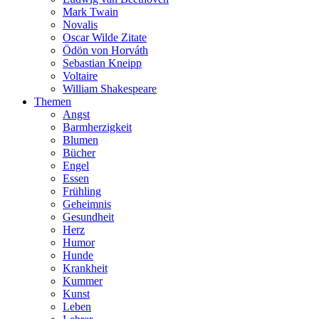
Mark Twain
Novalis
Oscar Wilde Zitate
Ödön von Horváth
Sebastian Kneipp
Voltaire
William Shakespeare
Themen
Angst
Barmherzigkeit
Blumen
Bücher
Engel
Essen
Frühling
Geheimnis
Gesundheit
Herz
Humor
Hunde
Krankheit
Kummer
Kunst
Leben