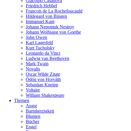
Giacomo Casanova
Friedrich Hebbel
François de La Rochefoucauld
Hildegard von Bingen
Immanuel Kant
Johann Nepomuk Nestroy
Johann Wolfgang von Goethe
John Owen
Karl Lagerfeld
Kurt Tucholsky
Leonardo da Vinci
Ludwig van Beethoven
Mark Twain
Novalis
Oscar Wilde Zitate
Ödön von Horváth
Sebastian Kneipp
Voltaire
William Shakespeare
Themen
Angst
Barmherzigkeit
Blumen
Bücher
Engel