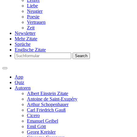
Lehrer
Liebe
Neugier
Poesie
Vertrauen
Zeit
Newsletter
Mehr Zitate
Sprüche
Englische Zitate
Search
App
Quiz
Autoren
Albert Einstein Zitate
Antoine de Saint-Exupéry
Arthur Schopenhauer
Carl Friedrich Gauß
Cicero
Emanuel Geibel
Emil Gött
Georg Kreisler