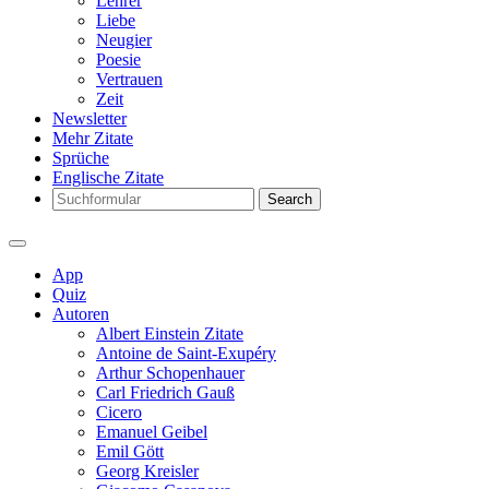
Lehrer
Liebe
Neugier
Poesie
Vertrauen
Zeit
Newsletter
Mehr Zitate
Sprüche
Englische Zitate
Search
App
Quiz
Autoren
Albert Einstein Zitate
Antoine de Saint-Exupéry
Arthur Schopenhauer
Carl Friedrich Gauß
Cicero
Emanuel Geibel
Emil Gött
Georg Kreisler