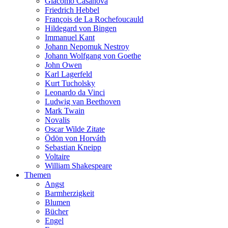
Giacomo Casanova
Friedrich Hebbel
François de La Rochefoucauld
Hildegard von Bingen
Immanuel Kant
Johann Nepomuk Nestroy
Johann Wolfgang von Goethe
John Owen
Karl Lagerfeld
Kurt Tucholsky
Leonardo da Vinci
Ludwig van Beethoven
Mark Twain
Novalis
Oscar Wilde Zitate
Ödön von Horváth
Sebastian Kneipp
Voltaire
William Shakespeare
Themen
Angst
Barmherzigkeit
Blumen
Bücher
Engel