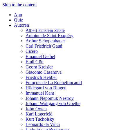
Skip to the content
App
Quiz
Autoren
Albert Einstein Zitate
Antoine de Saint-Exupéry
Arthur Schopenhauer
Carl Friedrich Gauß
Cicero
Emanuel Geibel
Emil Gött
Georg Kreisler
Giacomo Casanova
Friedrich Hebbel
François de La Rochefoucauld
Hildegard von Bingen
Immanuel Kant
Johann Nepomuk Nestroy
Johann Wolfgang von Goethe
John Owen
Karl Lagerfeld
Kurt Tucholsky
Leonardo da Vinci
Ludwig van Beethoven