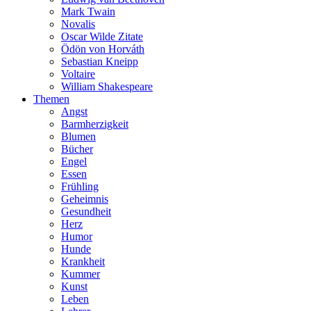
Mark Twain
Novalis
Oscar Wilde Zitate
Ödön von Horváth
Sebastian Kneipp
Voltaire
William Shakespeare
Themen
Angst
Barmherzigkeit
Blumen
Bücher
Engel
Essen
Frühling
Geheimnis
Gesundheit
Herz
Humor
Hunde
Krankheit
Kummer
Kunst
Leben