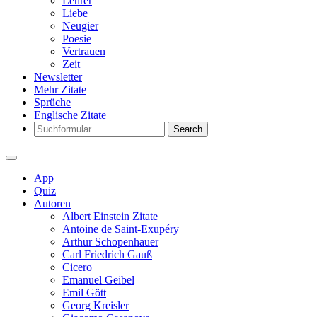
Lehrer
Liebe
Neugier
Poesie
Vertrauen
Zeit
Newsletter
Mehr Zitate
Sprüche
Englische Zitate
Search
App
Quiz
Autoren
Albert Einstein Zitate
Antoine de Saint-Exupéry
Arthur Schopenhauer
Carl Friedrich Gauß
Cicero
Emanuel Geibel
Emil Gött
Georg Kreisler