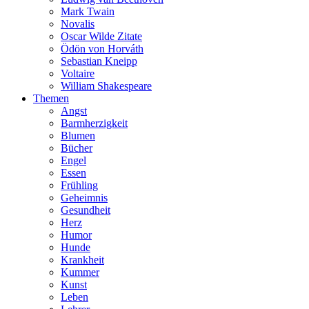
Mark Twain
Novalis
Oscar Wilde Zitate
Ödön von Horváth
Sebastian Kneipp
Voltaire
William Shakespeare
Themen
Angst
Barmherzigkeit
Blumen
Bücher
Engel
Essen
Frühling
Geheimnis
Gesundheit
Herz
Humor
Hunde
Krankheit
Kummer
Kunst
Leben