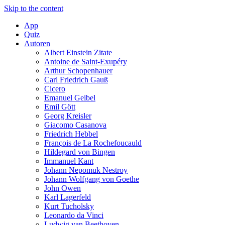
Skip to the content
App
Quiz
Autoren
Albert Einstein Zitate
Antoine de Saint-Exupéry
Arthur Schopenhauer
Carl Friedrich Gauß
Cicero
Emanuel Geibel
Emil Gött
Georg Kreisler
Giacomo Casanova
Friedrich Hebbel
François de La Rochefoucauld
Hildegard von Bingen
Immanuel Kant
Johann Nepomuk Nestroy
Johann Wolfgang von Goethe
John Owen
Karl Lagerfeld
Kurt Tucholsky
Leonardo da Vinci
Ludwig van Beethoven