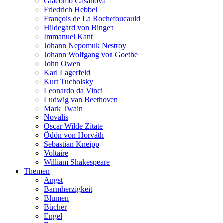
Giacomo Casanova
Friedrich Hebbel
François de La Rochefoucauld
Hildegard von Bingen
Immanuel Kant
Johann Nepomuk Nestroy
Johann Wolfgang von Goethe
John Owen
Karl Lagerfeld
Kurt Tucholsky
Leonardo da Vinci
Ludwig van Beethoven
Mark Twain
Novalis
Oscar Wilde Zitate
Ödön von Horváth
Sebastian Kneipp
Voltaire
William Shakespeare
Themen
Angst
Barmherzigkeit
Blumen
Bücher
Engel