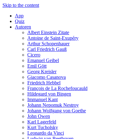
Skip to the content
App
Quiz
Autoren
Albert Einstein Zitate
Antoine de Saint-Exupéry
Arthur Schopenhauer
Carl Friedrich Gauß
Cicero
Emanuel Geibel
Emil Gött
Georg Kreisler
Giacomo Casanova
Friedrich Hebbel
François de La Rochefoucauld
Hildegard von Bingen
Immanuel Kant
Johann Nepomuk Nestroy
Johann Wolfgang von Goethe
John Owen
Karl Lagerfeld
Kurt Tucholsky
Leonardo da Vinci
Ludwig van Beethoven