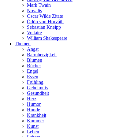
Mark Twain
Novalis
Oscar Wilde Zitate
Ödön von Horváth
Sebastian Kneipp
Voltaire
William Shakespeare
Themen
Angst
Barmherzigkeit
Blumen
Bücher
Engel
Essen
Frühling
Geheimnis
Gesundheit
Herz
Humor
Hunde
Krankheit
Kummer
Kunst
Leben