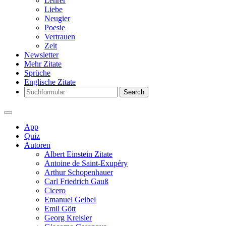
Lehrer
Liebe
Neugier
Poesie
Vertrauen
Zeit
Newsletter
Mehr Zitate
Sprüche
Englische Zitate
Search
App
Quiz
Autoren
Albert Einstein Zitate
Antoine de Saint-Exupéry
Arthur Schopenhauer
Carl Friedrich Gauß
Cicero
Emanuel Geibel
Emil Gött
Georg Kreisler