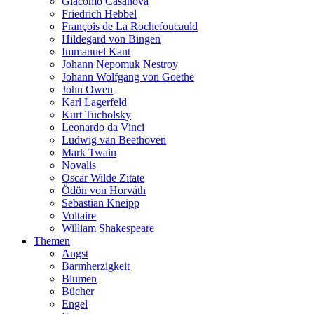
Giacomo Casanova
Friedrich Hebbel
François de La Rochefoucauld
Hildegard von Bingen
Immanuel Kant
Johann Nepomuk Nestroy
Johann Wolfgang von Goethe
John Owen
Karl Lagerfeld
Kurt Tucholsky
Leonardo da Vinci
Ludwig van Beethoven
Mark Twain
Novalis
Oscar Wilde Zitate
Ödön von Horváth
Sebastian Kneipp
Voltaire
William Shakespeare
Themen
Angst
Barmherzigkeit
Blumen
Bücher
Engel