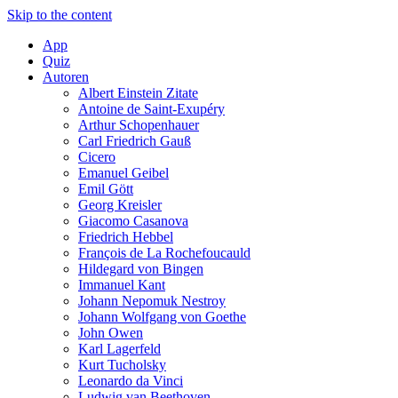
Skip to the content
App
Quiz
Autoren
Albert Einstein Zitate
Antoine de Saint-Exupéry
Arthur Schopenhauer
Carl Friedrich Gauß
Cicero
Emanuel Geibel
Emil Gött
Georg Kreisler
Giacomo Casanova
Friedrich Hebbel
François de La Rochefoucauld
Hildegard von Bingen
Immanuel Kant
Johann Nepomuk Nestroy
Johann Wolfgang von Goethe
John Owen
Karl Lagerfeld
Kurt Tucholsky
Leonardo da Vinci
Ludwig van Beethoven