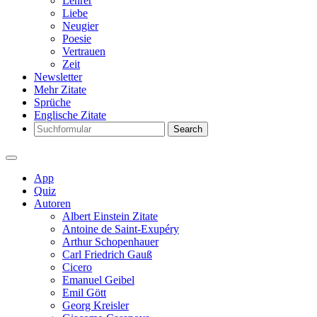
Lehrer
Liebe
Neugier
Poesie
Vertrauen
Zeit
Newsletter
Mehr Zitate
Sprüche
Englische Zitate
Search
App
Quiz
Autoren
Albert Einstein Zitate
Antoine de Saint-Exupéry
Arthur Schopenhauer
Carl Friedrich Gauß
Cicero
Emanuel Geibel
Emil Gött
Georg Kreisler