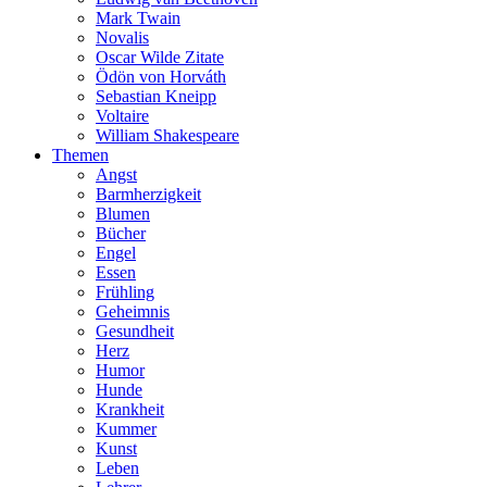
Mark Twain
Novalis
Oscar Wilde Zitate
Ödön von Horváth
Sebastian Kneipp
Voltaire
William Shakespeare
Themen
Angst
Barmherzigkeit
Blumen
Bücher
Engel
Essen
Frühling
Geheimnis
Gesundheit
Herz
Humor
Hunde
Krankheit
Kummer
Kunst
Leben