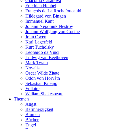
Giacomo Casanova
Friedrich Hebbel
François de La Rochefoucauld
Hildegard von Bingen
Immanuel Kant
Johann Nepomuk Nestroy
Johann Wolfgang von Goethe
John Owen
Karl Lagerfeld
Kurt Tucholsky
Leonardo da Vinci
Ludwig van Beethoven
Mark Twain
Novalis
Oscar Wilde Zitate
Ödön von Horváth
Sebastian Kneipp
Voltaire
William Shakespeare
Themen
Angst
Barmherzigkeit
Blumen
Bücher
Engel