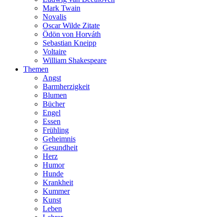
Mark Twain
Novalis
Oscar Wilde Zitate
Ödön von Horváth
Sebastian Kneipp
Voltaire
William Shakespeare
Themen
Angst
Barmherzigkeit
Blumen
Bücher
Engel
Essen
Frühling
Geheimnis
Gesundheit
Herz
Humor
Hunde
Krankheit
Kummer
Kunst
Leben