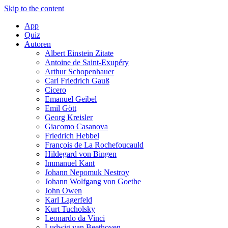
Skip to the content
App
Quiz
Autoren
Albert Einstein Zitate
Antoine de Saint-Exupéry
Arthur Schopenhauer
Carl Friedrich Gauß
Cicero
Emanuel Geibel
Emil Gött
Georg Kreisler
Giacomo Casanova
Friedrich Hebbel
François de La Rochefoucauld
Hildegard von Bingen
Immanuel Kant
Johann Nepomuk Nestroy
Johann Wolfgang von Goethe
John Owen
Karl Lagerfeld
Kurt Tucholsky
Leonardo da Vinci
Ludwig van Beethoven