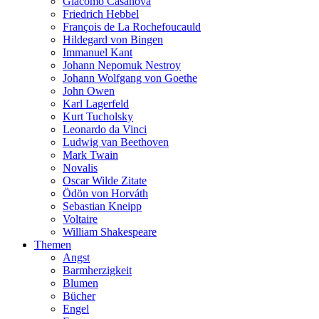
Giacomo Casanova
Friedrich Hebbel
François de La Rochefoucauld
Hildegard von Bingen
Immanuel Kant
Johann Nepomuk Nestroy
Johann Wolfgang von Goethe
John Owen
Karl Lagerfeld
Kurt Tucholsky
Leonardo da Vinci
Ludwig van Beethoven
Mark Twain
Novalis
Oscar Wilde Zitate
Ödön von Horváth
Sebastian Kneipp
Voltaire
William Shakespeare
Themen
Angst
Barmherzigkeit
Blumen
Bücher
Engel