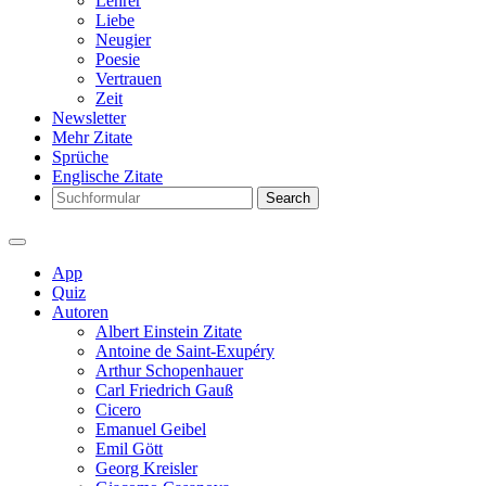
Lehrer
Liebe
Neugier
Poesie
Vertrauen
Zeit
Newsletter
Mehr Zitate
Sprüche
Englische Zitate
Search
App
Quiz
Autoren
Albert Einstein Zitate
Antoine de Saint-Exupéry
Arthur Schopenhauer
Carl Friedrich Gauß
Cicero
Emanuel Geibel
Emil Gött
Georg Kreisler