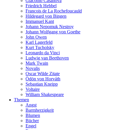
Giacomo Casanova
Friedrich Hebbel
François de La Rochefoucauld
Hildegard von Bingen
Immanuel Kant
Johann Nepomuk Nestroy
Johann Wolfgang von Goethe
John Owen
Karl Lagerfeld
Kurt Tucholsky
Leonardo da Vinci
Ludwig van Beethoven
Mark Twain
Novalis
Oscar Wilde Zitate
Ödön von Horváth
Sebastian Kneipp
Voltaire
William Shakespeare
Themen
Angst
Barmherzigkeit
Blumen
Bücher
Engel