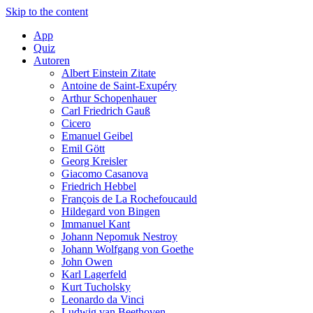
Skip to the content
App
Quiz
Autoren
Albert Einstein Zitate
Antoine de Saint-Exupéry
Arthur Schopenhauer
Carl Friedrich Gauß
Cicero
Emanuel Geibel
Emil Gött
Georg Kreisler
Giacomo Casanova
Friedrich Hebbel
François de La Rochefoucauld
Hildegard von Bingen
Immanuel Kant
Johann Nepomuk Nestroy
Johann Wolfgang von Goethe
John Owen
Karl Lagerfeld
Kurt Tucholsky
Leonardo da Vinci
Ludwig van Beethoven