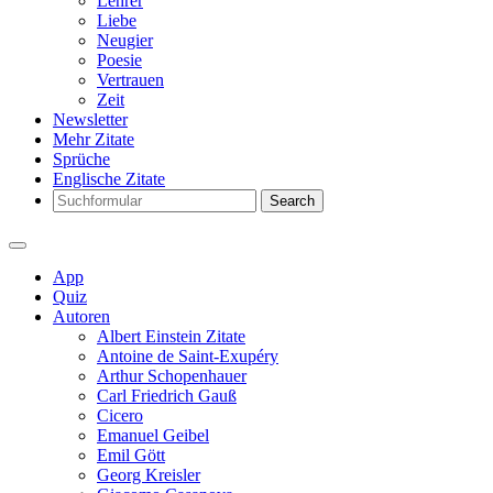
Lehrer
Liebe
Neugier
Poesie
Vertrauen
Zeit
Newsletter
Mehr Zitate
Sprüche
Englische Zitate
Search
App
Quiz
Autoren
Albert Einstein Zitate
Antoine de Saint-Exupéry
Arthur Schopenhauer
Carl Friedrich Gauß
Cicero
Emanuel Geibel
Emil Gött
Georg Kreisler