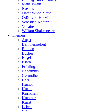
Mark Twain
Novalis
Oscar Wilde Zitate
Ödön von Horváth
Sebastian Kneipp
Voltaire
William Shakespeare
Themen
Angst
Barmherzigkeit
Blumen
Bücher
Engel
Essen
Frühling
Geheimnis
Gesundheit
Herz
Humor
Hunde
Krankheit
Kummer
Kunst
Leben