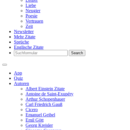
Lehrer
Liebe
Neugier
Poesie
Vertrauen
Zeit
Newsletter
Mehr Zitate
Sprüche
Englische Zitate
Search
App
Quiz
Autoren
Albert Einstein Zitate
Antoine de Saint-Exupéry
Arthur Schopenhauer
Carl Friedrich Gauß
Cicero
Emanuel Geibel
Emil Gött
Georg Kreisler