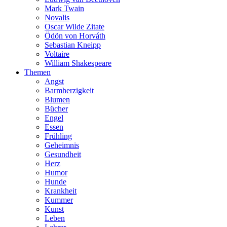
Mark Twain
Novalis
Oscar Wilde Zitate
Ödön von Horváth
Sebastian Kneipp
Voltaire
William Shakespeare
Themen
Angst
Barmherzigkeit
Blumen
Bücher
Engel
Essen
Frühling
Geheimnis
Gesundheit
Herz
Humor
Hunde
Krankheit
Kummer
Kunst
Leben