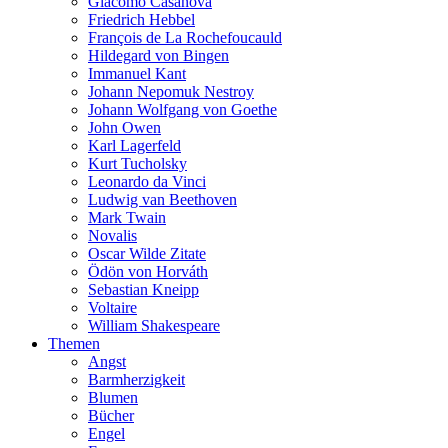
Giacomo Casanova
Friedrich Hebbel
François de La Rochefoucauld
Hildegard von Bingen
Immanuel Kant
Johann Nepomuk Nestroy
Johann Wolfgang von Goethe
John Owen
Karl Lagerfeld
Kurt Tucholsky
Leonardo da Vinci
Ludwig van Beethoven
Mark Twain
Novalis
Oscar Wilde Zitate
Ödön von Horváth
Sebastian Kneipp
Voltaire
William Shakespeare
Themen
Angst
Barmherzigkeit
Blumen
Bücher
Engel