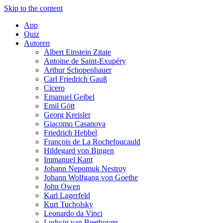
Skip to the content
App
Quiz
Autoren
Albert Einstein Zitate
Antoine de Saint-Exupéry
Arthur Schopenhauer
Carl Friedrich Gauß
Cicero
Emanuel Geibel
Emil Gött
Georg Kreisler
Giacomo Casanova
Friedrich Hebbel
François de La Rochefoucauld
Hildegard von Bingen
Immanuel Kant
Johann Nepomuk Nestroy
Johann Wolfgang von Goethe
John Owen
Karl Lagerfeld
Kurt Tucholsky
Leonardo da Vinci
Ludwig van Beethoven