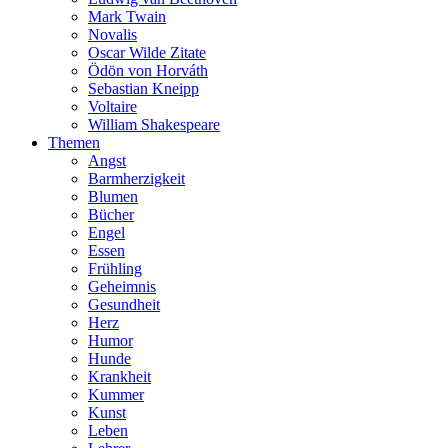
Mark Twain
Novalis
Oscar Wilde Zitate
Ödön von Horváth
Sebastian Kneipp
Voltaire
William Shakespeare
Themen
Angst
Barmherzigkeit
Blumen
Bücher
Engel
Essen
Frühling
Geheimnis
Gesundheit
Herz
Humor
Hunde
Krankheit
Kummer
Kunst
Leben