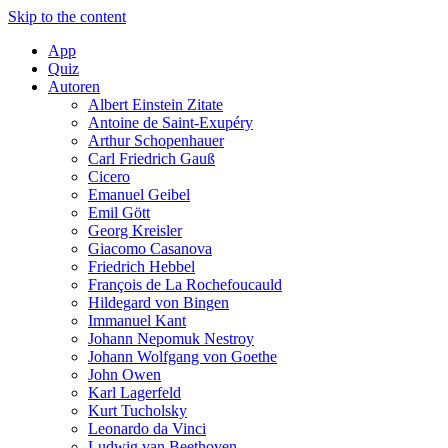
Skip to the content
App
Quiz
Autoren
Albert Einstein Zitate
Antoine de Saint-Exupéry
Arthur Schopenhauer
Carl Friedrich Gauß
Cicero
Emanuel Geibel
Emil Gött
Georg Kreisler
Giacomo Casanova
Friedrich Hebbel
François de La Rochefoucauld
Hildegard von Bingen
Immanuel Kant
Johann Nepomuk Nestroy
Johann Wolfgang von Goethe
John Owen
Karl Lagerfeld
Kurt Tucholsky
Leonardo da Vinci
Ludwig van Beethoven