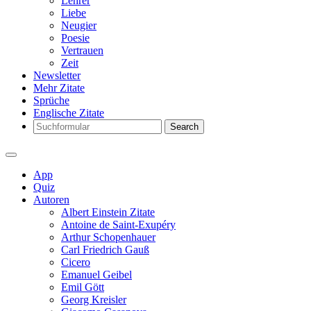
Lehrer
Liebe
Neugier
Poesie
Vertrauen
Zeit
Newsletter
Mehr Zitate
Sprüche
Englische Zitate
Search
App
Quiz
Autoren
Albert Einstein Zitate
Antoine de Saint-Exupéry
Arthur Schopenhauer
Carl Friedrich Gauß
Cicero
Emanuel Geibel
Emil Gött
Georg Kreisler