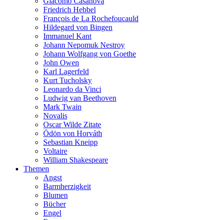
Giacomo Casanova
Friedrich Hebbel
François de La Rochefoucauld
Hildegard von Bingen
Immanuel Kant
Johann Nepomuk Nestroy
Johann Wolfgang von Goethe
John Owen
Karl Lagerfeld
Kurt Tucholsky
Leonardo da Vinci
Ludwig van Beethoven
Mark Twain
Novalis
Oscar Wilde Zitate
Ödön von Horváth
Sebastian Kneipp
Voltaire
William Shakespeare
Themen
Angst
Barmherzigkeit
Blumen
Bücher
Engel