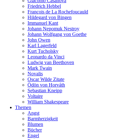
Giacomo Casanova
Friedrich Hebbel
François de La Rochefoucauld
Hildegard von Bingen
Immanuel Kant
Johann Nepomuk Nestroy
Johann Wolfgang von Goethe
John Owen
Karl Lagerfeld
Kurt Tucholsky
Leonardo da Vinci
Ludwig van Beethoven
Mark Twain
Novalis
Oscar Wilde Zitate
Ödön von Horváth
Sebastian Kneipp
Voltaire
William Shakespeare
Themen
Angst
Barmherzigkeit
Blumen
Bücher
Engel