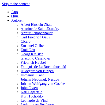
Skip to the content
App
Quiz
Autoren
Albert Einstein Zitate
Antoine de Saint-Exupéry
Arthur Schopenhauer
Carl Friedrich Gauß
Cicero
Emanuel Geibel
Emil Gött
Georg Kreisler
Giacomo Casanova
Friedrich Hebbel
François de La Rochefoucauld
Hildegard von Bingen
Immanuel Kant
Johann Nepomuk Nestroy
Johann Wolfgang von Goethe
John Owen
Karl Lagerfeld
Kurt Tucholsky
Leonardo da Vinci
Ludwig van Beethoven