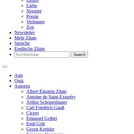
Lehrer
Liebe
Neugier
Poesie
Vertrauen
Zeit
Newsletter
Mehr Zitate
Sprüche
Englische Zitate
Search
App
Quiz
Autoren
Albert Einstein Zitate
Antoine de Saint-Exupéry
Arthur Schopenhauer
Carl Friedrich Gauß
Cicero
Emanuel Geibel
Emil Gött
Georg Kreisler