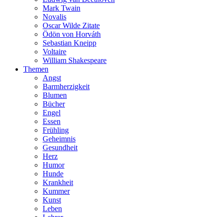
Mark Twain
Novalis
Oscar Wilde Zitate
Ödön von Horváth
Sebastian Kneipp
Voltaire
William Shakespeare
Themen
Angst
Barmherzigkeit
Blumen
Bücher
Engel
Essen
Frühling
Geheimnis
Gesundheit
Herz
Humor
Hunde
Krankheit
Kummer
Kunst
Leben