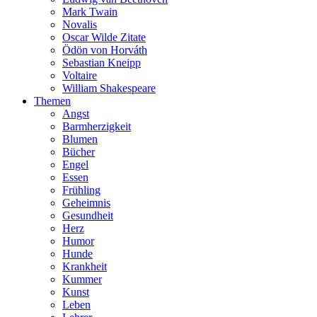
Mark Twain
Novalis
Oscar Wilde Zitate
Ödön von Horváth
Sebastian Kneipp
Voltaire
William Shakespeare
Themen
Angst
Barmherzigkeit
Blumen
Bücher
Engel
Essen
Frühling
Geheimnis
Gesundheit
Herz
Humor
Hunde
Krankheit
Kummer
Kunst
Leben