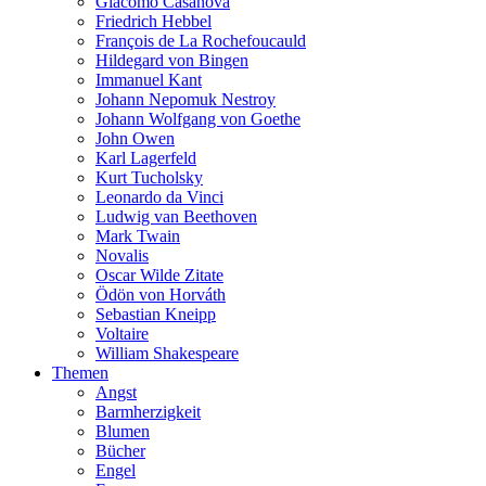
Giacomo Casanova
Friedrich Hebbel
François de La Rochefoucauld
Hildegard von Bingen
Immanuel Kant
Johann Nepomuk Nestroy
Johann Wolfgang von Goethe
John Owen
Karl Lagerfeld
Kurt Tucholsky
Leonardo da Vinci
Ludwig van Beethoven
Mark Twain
Novalis
Oscar Wilde Zitate
Ödön von Horváth
Sebastian Kneipp
Voltaire
William Shakespeare
Themen
Angst
Barmherzigkeit
Blumen
Bücher
Engel