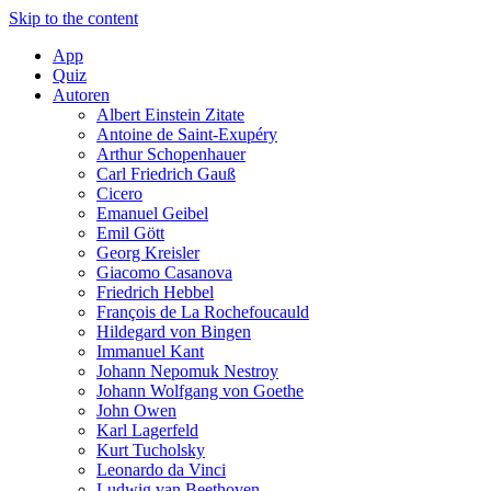
Skip to the content
App
Quiz
Autoren
Albert Einstein Zitate
Antoine de Saint-Exupéry
Arthur Schopenhauer
Carl Friedrich Gauß
Cicero
Emanuel Geibel
Emil Gött
Georg Kreisler
Giacomo Casanova
Friedrich Hebbel
François de La Rochefoucauld
Hildegard von Bingen
Immanuel Kant
Johann Nepomuk Nestroy
Johann Wolfgang von Goethe
John Owen
Karl Lagerfeld
Kurt Tucholsky
Leonardo da Vinci
Ludwig van Beethoven