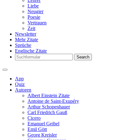
Lehrer
Liebe
Neugier
Poesie
Vertrauen
Zeit
Newsletter
Mehr Zitate
Sprüche
Englische Zitate
Search
App
Quiz
Autoren
Albert Einstein Zitate
Antoine de Saint-Exupéry
Arthur Schopenhauer
Carl Friedrich Gauß
Cicero
Emanuel Geibel
Emil Gött
Georg Kreisler