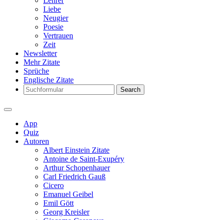
Lehrer
Liebe
Neugier
Poesie
Vertrauen
Zeit
Newsletter
Mehr Zitate
Sprüche
Englische Zitate
Search
App
Quiz
Autoren
Albert Einstein Zitate
Antoine de Saint-Exupéry
Arthur Schopenhauer
Carl Friedrich Gauß
Cicero
Emanuel Geibel
Emil Gött
Georg Kreisler