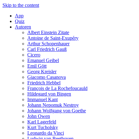
Skip to the content
App
Quiz
Autoren
Albert Einstein Zitate
Antoine de Saint-Exupéry
Arthur Schopenhauer
Carl Friedrich Gauß
Cicero
Emanuel Geibel
Emil Gött
Georg Kreisler
Giacomo Casanova
Friedrich Hebbel
François de La Rochefoucauld
Hildegard von Bingen
Immanuel Kant
Johann Nepomuk Nestroy
Johann Wolfgang von Goethe
John Owen
Karl Lagerfeld
Kurt Tucholsky
Leonardo da Vinci
Ludwig van Beethoven