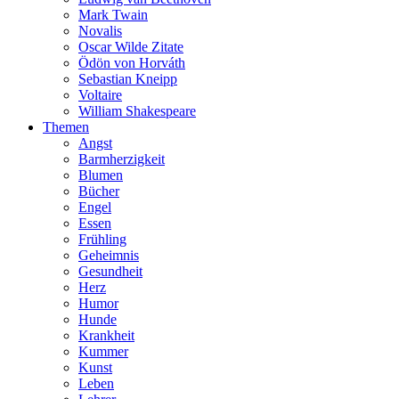
Mark Twain
Novalis
Oscar Wilde Zitate
Ödön von Horváth
Sebastian Kneipp
Voltaire
William Shakespeare
Themen
Angst
Barmherzigkeit
Blumen
Bücher
Engel
Essen
Frühling
Geheimnis
Gesundheit
Herz
Humor
Hunde
Krankheit
Kummer
Kunst
Leben