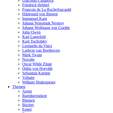
Giacomo Casanova
Friedrich Hebbel
François de La Rochefoucauld
Hildegard von Bingen
Immanuel Kant
Johann Nepomuk Nestroy
Johann Wolfgang von Goethe
John Owen
Karl Lagerfeld
Kurt Tucholsky
Leonardo da Vinci
Ludwig van Beethoven
Mark Twain
Novalis
Oscar Wilde Zitate
Ödön von Horváth
Sebastian Kneipp
Voltaire
William Shakespeare
Themen
Angst
Barmherzigkeit
Blumen
Bücher
Engel