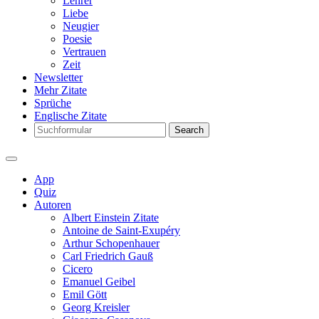
Lehrer
Liebe
Neugier
Poesie
Vertrauen
Zeit
Newsletter
Mehr Zitate
Sprüche
Englische Zitate
Search
App
Quiz
Autoren
Albert Einstein Zitate
Antoine de Saint-Exupéry
Arthur Schopenhauer
Carl Friedrich Gauß
Cicero
Emanuel Geibel
Emil Gött
Georg Kreisler