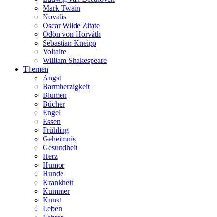
Mark Twain
Novalis
Oscar Wilde Zitate
Ödön von Horváth
Sebastian Kneipp
Voltaire
William Shakespeare
Themen
Angst
Barmherzigkeit
Blumen
Bücher
Engel
Essen
Frühling
Geheimnis
Gesundheit
Herz
Humor
Hunde
Krankheit
Kummer
Kunst
Leben