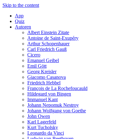
Skip to the content
App
Quiz
Autoren
Albert Einstein Zitate
Antoine de Saint-Exupéry
Arthur Schopenhauer
Carl Friedrich Gauß
Cicero
Emanuel Geibel
Emil Gött
Georg Kreisler
Giacomo Casanova
Friedrich Hebbel
François de La Rochefoucauld
Hildegard von Bingen
Immanuel Kant
Johann Nepomuk Nestroy
Johann Wolfgang von Goethe
John Owen
Karl Lagerfeld
Kurt Tucholsky
Leonardo da Vinci
Ludwig van Beethoven