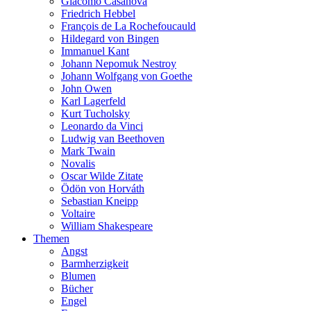
Giacomo Casanova
Friedrich Hebbel
François de La Rochefoucauld
Hildegard von Bingen
Immanuel Kant
Johann Nepomuk Nestroy
Johann Wolfgang von Goethe
John Owen
Karl Lagerfeld
Kurt Tucholsky
Leonardo da Vinci
Ludwig van Beethoven
Mark Twain
Novalis
Oscar Wilde Zitate
Ödön von Horváth
Sebastian Kneipp
Voltaire
William Shakespeare
Themen
Angst
Barmherzigkeit
Blumen
Bücher
Engel