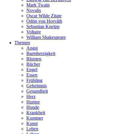
Mark Twain
Novalis
Oscar Wilde Zitate
Ödön von Horváth
Sebastian Kneipp
Voltaire
William Shakespeare
Themen
Angst
Barmherzigkeit
Blumen
Bücher
Engel
Essen
Frühling
Geheimnis
Gesundheit
Herz
Humor
Hunde
Krankheit
Kummer
Kunst
Leben