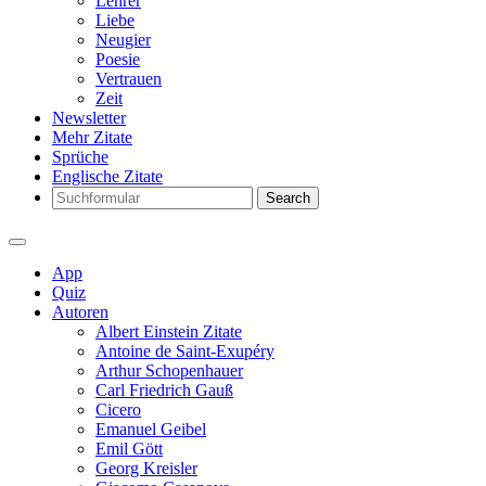
Lehrer
Liebe
Neugier
Poesie
Vertrauen
Zeit
Newsletter
Mehr Zitate
Sprüche
Englische Zitate
Search
App
Quiz
Autoren
Albert Einstein Zitate
Antoine de Saint-Exupéry
Arthur Schopenhauer
Carl Friedrich Gauß
Cicero
Emanuel Geibel
Emil Gött
Georg Kreisler