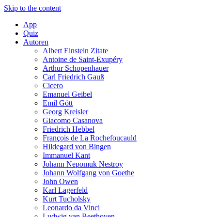
Skip to the content
App
Quiz
Autoren
Albert Einstein Zitate
Antoine de Saint-Exupéry
Arthur Schopenhauer
Carl Friedrich Gauß
Cicero
Emanuel Geibel
Emil Gött
Georg Kreisler
Giacomo Casanova
Friedrich Hebbel
François de La Rochefoucauld
Hildegard von Bingen
Immanuel Kant
Johann Nepomuk Nestroy
Johann Wolfgang von Goethe
John Owen
Karl Lagerfeld
Kurt Tucholsky
Leonardo da Vinci
Ludwig van Beethoven