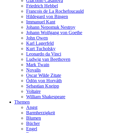
Giacomo Casanova
Friedrich Hebbel
François de La Rochefoucauld
Hildegard von Bingen
Immanuel Kant
Johann Nepomuk Nestroy
Johann Wolfgang von Goethe
John Owen
Karl Lagerfeld
Kurt Tucholsky
Leonardo da Vinci
Ludwig van Beethoven
Mark Twain
Novalis
Oscar Wilde Zitate
Ödön von Horváth
Sebastian Kneipp
Voltaire
William Shakespeare
Themen
Angst
Barmherzigkeit
Blumen
Bücher
Engel