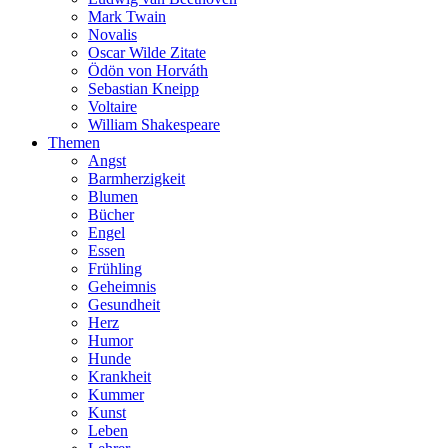
Mark Twain
Novalis
Oscar Wilde Zitate
Ödön von Horváth
Sebastian Kneipp
Voltaire
William Shakespeare
Themen
Angst
Barmherzigkeit
Blumen
Bücher
Engel
Essen
Frühling
Geheimnis
Gesundheit
Herz
Humor
Hunde
Krankheit
Kummer
Kunst
Leben