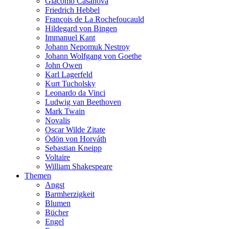
Giacomo Casanova
Friedrich Hebbel
François de La Rochefoucauld
Hildegard von Bingen
Immanuel Kant
Johann Nepomuk Nestroy
Johann Wolfgang von Goethe
John Owen
Karl Lagerfeld
Kurt Tucholsky
Leonardo da Vinci
Ludwig van Beethoven
Mark Twain
Novalis
Oscar Wilde Zitate
Ödön von Horváth
Sebastian Kneipp
Voltaire
William Shakespeare
Themen
Angst
Barmherzigkeit
Blumen
Bücher
Engel