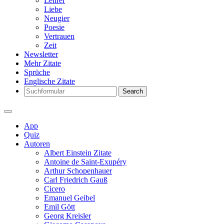
Lehrer
Liebe
Neugier
Poesie
Vertrauen
Zeit
Newsletter
Mehr Zitate
Sprüche
Englische Zitate
Search
App
Quiz
Autoren
Albert Einstein Zitate
Antoine de Saint-Exupéry
Arthur Schopenhauer
Carl Friedrich Gauß
Cicero
Emanuel Geibel
Emil Gött
Georg Kreisler