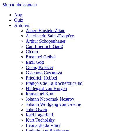
Skip to the content
App
Quiz
Autoren
Albert Einstein Zitate
Antoine de Saint-Exupéry
Arthur Schopenhauer
Carl Friedrich Gauß
Cicero
Emanuel Geibel
Emil Gött
Georg Kreisler
Giacomo Casanova
Friedrich Hebbel
François de La Rochefoucauld
Hildegard von Bingen
Immanuel Kant
Johann Nepomuk Nestroy
Johann Wolfgang von Goethe
John Owen
Karl Lagerfeld
Kurt Tucholsky
Leonardo da Vinci
Ludwig van Beethoven