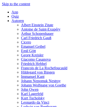
Skip to the content
App
Quiz
Autoren
Albert Einstein Zitate
Antoine de Saint-Exupéry
Arthur Schopenhauer
Carl Friedrich Gauß
Cicero
Emanuel Geibel
Emil Gött
Georg Kreisler
Giacomo Casanova
Friedrich Hebbel
François de La Rochefoucauld
Hildegard von Bingen
Immanuel Kant
Johann Nepomuk Nestroy
Johann Wolfgang von Goethe
John Owen
Karl Lagerfeld
Kurt Tucholsky
Leonardo da Vinci
Ludwig van Beethoven