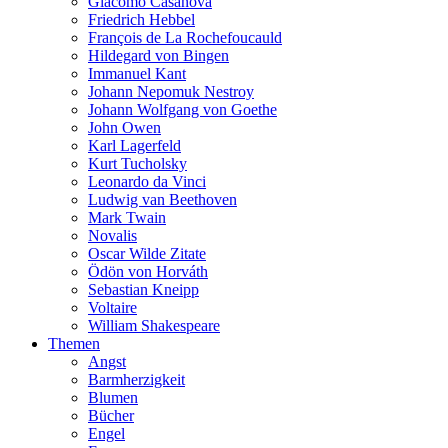
Giacomo Casanova
Friedrich Hebbel
François de La Rochefoucauld
Hildegard von Bingen
Immanuel Kant
Johann Nepomuk Nestroy
Johann Wolfgang von Goethe
John Owen
Karl Lagerfeld
Kurt Tucholsky
Leonardo da Vinci
Ludwig van Beethoven
Mark Twain
Novalis
Oscar Wilde Zitate
Ödön von Horváth
Sebastian Kneipp
Voltaire
William Shakespeare
Themen
Angst
Barmherzigkeit
Blumen
Bücher
Engel