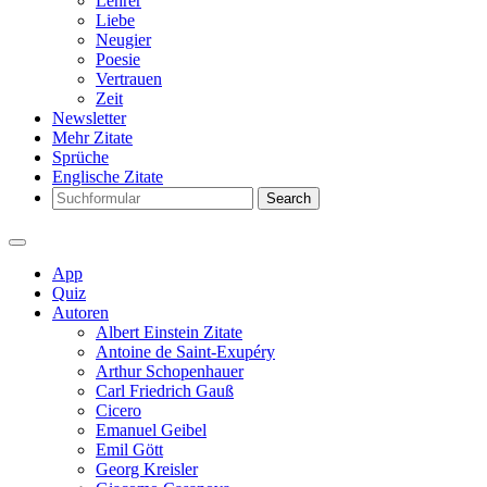
Lehrer
Liebe
Neugier
Poesie
Vertrauen
Zeit
Newsletter
Mehr Zitate
Sprüche
Englische Zitate
Search
App
Quiz
Autoren
Albert Einstein Zitate
Antoine de Saint-Exupéry
Arthur Schopenhauer
Carl Friedrich Gauß
Cicero
Emanuel Geibel
Emil Gött
Georg Kreisler