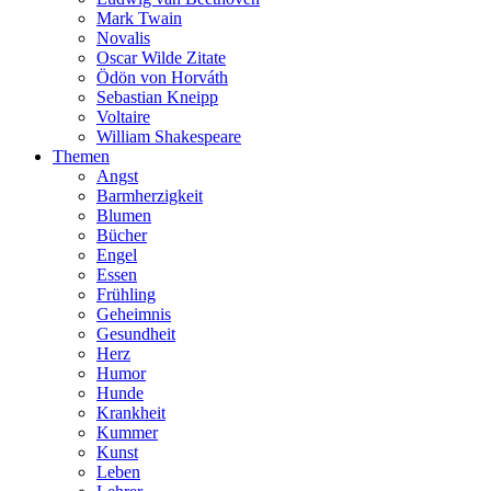
Mark Twain
Novalis
Oscar Wilde Zitate
Ödön von Horváth
Sebastian Kneipp
Voltaire
William Shakespeare
Themen
Angst
Barmherzigkeit
Blumen
Bücher
Engel
Essen
Frühling
Geheimnis
Gesundheit
Herz
Humor
Hunde
Krankheit
Kummer
Kunst
Leben