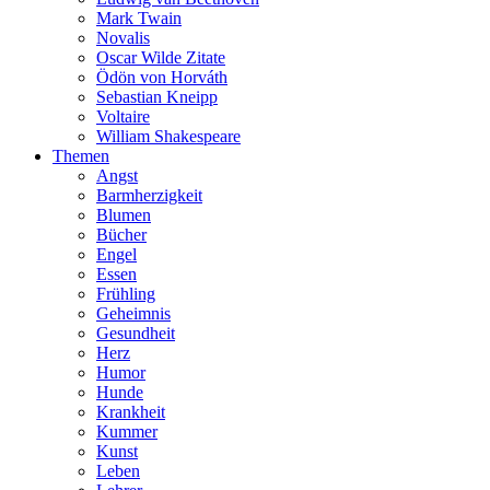
Mark Twain
Novalis
Oscar Wilde Zitate
Ödön von Horváth
Sebastian Kneipp
Voltaire
William Shakespeare
Themen
Angst
Barmherzigkeit
Blumen
Bücher
Engel
Essen
Frühling
Geheimnis
Gesundheit
Herz
Humor
Hunde
Krankheit
Kummer
Kunst
Leben