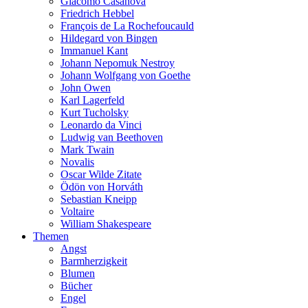
Giacomo Casanova
Friedrich Hebbel
François de La Rochefoucauld
Hildegard von Bingen
Immanuel Kant
Johann Nepomuk Nestroy
Johann Wolfgang von Goethe
John Owen
Karl Lagerfeld
Kurt Tucholsky
Leonardo da Vinci
Ludwig van Beethoven
Mark Twain
Novalis
Oscar Wilde Zitate
Ödön von Horváth
Sebastian Kneipp
Voltaire
William Shakespeare
Themen
Angst
Barmherzigkeit
Blumen
Bücher
Engel