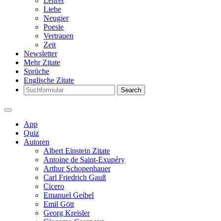
Lehrer
Liebe
Neugier
Poesie
Vertrauen
Zeit
Newsletter
Mehr Zitate
Sprüche
Englische Zitate
Search
App
Quiz
Autoren
Albert Einstein Zitate
Antoine de Saint-Exupéry
Arthur Schopenhauer
Carl Friedrich Gauß
Cicero
Emanuel Geibel
Emil Gött
Georg Kreisler