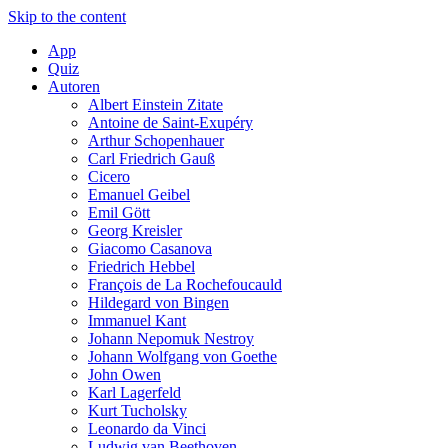
Skip to the content
App
Quiz
Autoren
Albert Einstein Zitate
Antoine de Saint-Exupéry
Arthur Schopenhauer
Carl Friedrich Gauß
Cicero
Emanuel Geibel
Emil Gött
Georg Kreisler
Giacomo Casanova
Friedrich Hebbel
François de La Rochefoucauld
Hildegard von Bingen
Immanuel Kant
Johann Nepomuk Nestroy
Johann Wolfgang von Goethe
John Owen
Karl Lagerfeld
Kurt Tucholsky
Leonardo da Vinci
Ludwig van Beethoven