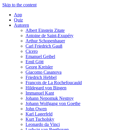
Skip to the content
App
Quiz
Autoren
Albert Einstein Zitate
Antoine de Saint-Exupéry
Arthur Schopenhauer
Carl Friedrich Gauß
Cicero
Emanuel Geibel
Emil Gött
Georg Kreisler
Giacomo Casanova
Friedrich Hebbel
François de La Rochefoucauld
Hildegard von Bingen
Immanuel Kant
Johann Nepomuk Nestroy
Johann Wolfgang von Goethe
John Owen
Karl Lagerfeld
Kurt Tucholsky
Leonardo da Vinci
Ludwig van Beethoven