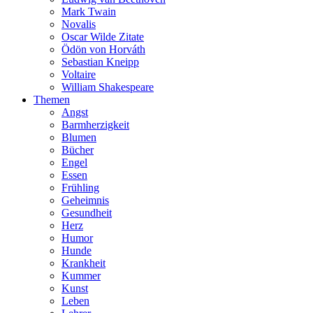
Mark Twain
Novalis
Oscar Wilde Zitate
Ödön von Horváth
Sebastian Kneipp
Voltaire
William Shakespeare
Themen
Angst
Barmherzigkeit
Blumen
Bücher
Engel
Essen
Frühling
Geheimnis
Gesundheit
Herz
Humor
Hunde
Krankheit
Kummer
Kunst
Leben