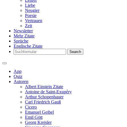
Lehrer
Liebe
Neugier
Poesie
Vertrauen
Zeit
Newsletter
Mehr Zitate
Sprüche
Englische Zitate
Search
App
Quiz
Autoren
Albert Einstein Zitate
Antoine de Saint-Exupéry
Arthur Schopenhauer
Carl Friedrich Gauß
Cicero
Emanuel Geibel
Emil Gött
Georg Kreisler