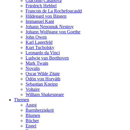
Giacomo Casanova
Friedrich Hebbel
François de La Rochefoucauld
Hildegard von Bingen
Immanuel Kant
Johann Nepomuk Nestroy
Johann Wolfgang von Goethe
John Owen
Karl Lagerfeld
Kurt Tucholsky
Leonardo da Vinci
Ludwig van Beethoven
Mark Twain
Novalis
Oscar Wilde Zitate
Ödön von Horváth
Sebastian Kneipp
Voltaire
William Shakespeare
Themen
Angst
Barmherzigkeit
Blumen
Bücher
Engel