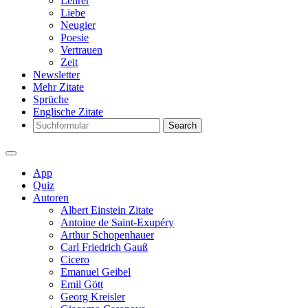
Lehrer
Liebe
Neugier
Poesie
Vertrauen
Zeit
Newsletter
Mehr Zitate
Sprüche
Englische Zitate
Search
App
Quiz
Autoren
Albert Einstein Zitate
Antoine de Saint-Exupéry
Arthur Schopenhauer
Carl Friedrich Gauß
Cicero
Emanuel Geibel
Emil Gött
Georg Kreisler