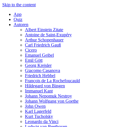
Skip to the content
App
Quiz
Autoren
Albert Einstein Zitate
Antoine de Saint-Exupéry
Arthur Schopenhauer
Carl Friedrich Gauß
Cicero
Emanuel Geibel
Emil Gött
Georg Kreisler
Giacomo Casanova
Friedrich Hebbel
François de La Rochefoucauld
Hildegard von Bingen
Immanuel Kant
Johann Nepomuk Nestroy
Johann Wolfgang von Goethe
John Owen
Karl Lagerfeld
Kurt Tucholsky
Leonardo da Vinci
Ludwig van Beethoven