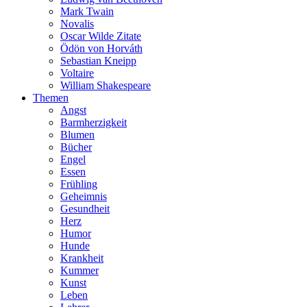
Mark Twain
Novalis
Oscar Wilde Zitate
Ödön von Horváth
Sebastian Kneipp
Voltaire
William Shakespeare
Themen
Angst
Barmherzigkeit
Blumen
Bücher
Engel
Essen
Frühling
Geheimnis
Gesundheit
Herz
Humor
Hunde
Krankheit
Kummer
Kunst
Leben