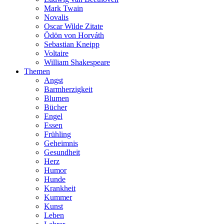
Mark Twain
Novalis
Oscar Wilde Zitate
Ödön von Horváth
Sebastian Kneipp
Voltaire
William Shakespeare
Themen
Angst
Barmherzigkeit
Blumen
Bücher
Engel
Essen
Frühling
Geheimnis
Gesundheit
Herz
Humor
Hunde
Krankheit
Kummer
Kunst
Leben