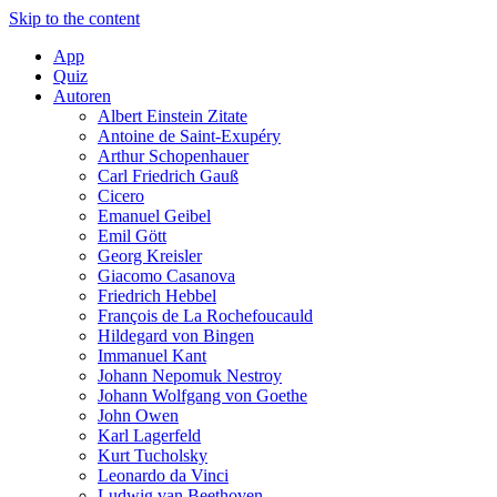
Skip to the content
App
Quiz
Autoren
Albert Einstein Zitate
Antoine de Saint-Exupéry
Arthur Schopenhauer
Carl Friedrich Gauß
Cicero
Emanuel Geibel
Emil Gött
Georg Kreisler
Giacomo Casanova
Friedrich Hebbel
François de La Rochefoucauld
Hildegard von Bingen
Immanuel Kant
Johann Nepomuk Nestroy
Johann Wolfgang von Goethe
John Owen
Karl Lagerfeld
Kurt Tucholsky
Leonardo da Vinci
Ludwig van Beethoven