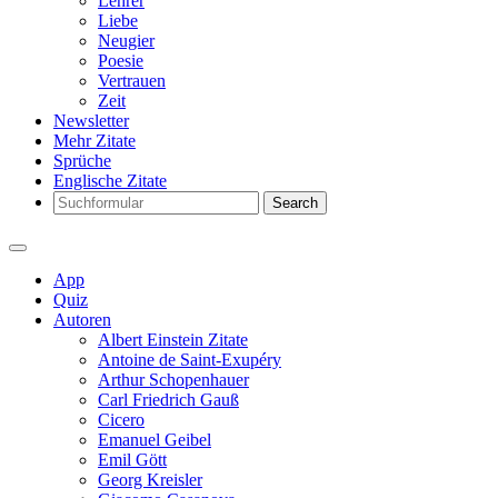
Lehrer
Liebe
Neugier
Poesie
Vertrauen
Zeit
Newsletter
Mehr Zitate
Sprüche
Englische Zitate
Search
App
Quiz
Autoren
Albert Einstein Zitate
Antoine de Saint-Exupéry
Arthur Schopenhauer
Carl Friedrich Gauß
Cicero
Emanuel Geibel
Emil Gött
Georg Kreisler