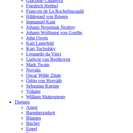
Giacomo Casanova
Friedrich Hebbel
François de La Rochefoucauld
Hildegard von Bingen
Immanuel Kant
Johann Nepomuk Nestroy
Johann Wolfgang von Goethe
John Owen
Karl Lagerfeld
Kurt Tucholsky
Leonardo da Vinci
Ludwig van Beethoven
Mark Twain
Novalis
Oscar Wilde Zitate
Ödön von Horváth
Sebastian Kneipp
Voltaire
William Shakespeare
Themen
Angst
Barmherzigkeit
Blumen
Bücher
Engel