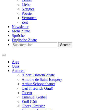
Lehrer
Liebe
Neugier
Poesie
Vertrauen
Zeit
Newsletter
Mehr Zitate
Sprüche
Englische Zitate
Search
App
Quiz
Autoren
Albert Einstein Zitate
Antoine de Saint-Exupéry
Arthur Schopenhauer
Carl Friedrich Gauß
Cicero
Emanuel Geibel
Emil Gött
Georg Kreisler