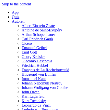
Skip to the content
App
Quiz
Autoren
Albert Einstein Zitate
Antoine de Saint-Exupéry
Arthur Schopenhauer
Carl Friedrich Gauß
Cicero
Emanuel Geibel
Emil Gött
Georg Kreisler
Giacomo Casanova
Friedrich Hebbel
François de La Rochefoucauld
Hildegard von Bingen
Immanuel Kant
Johann Nepomuk Nestroy
Johann Wolfgang von Goethe
John Owen
Karl Lagerfeld
Kurt Tucholsky
Leonardo da Vinci
Ludwig van Beethoven