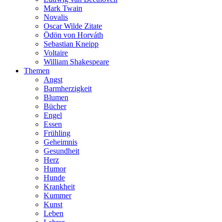
Mark Twain
Novalis
Oscar Wilde Zitate
Ödön von Horváth
Sebastian Kneipp
Voltaire
William Shakespeare
Themen
Angst
Barmherzigkeit
Blumen
Bücher
Engel
Essen
Frühling
Geheimnis
Gesundheit
Herz
Humor
Hunde
Krankheit
Kummer
Kunst
Leben