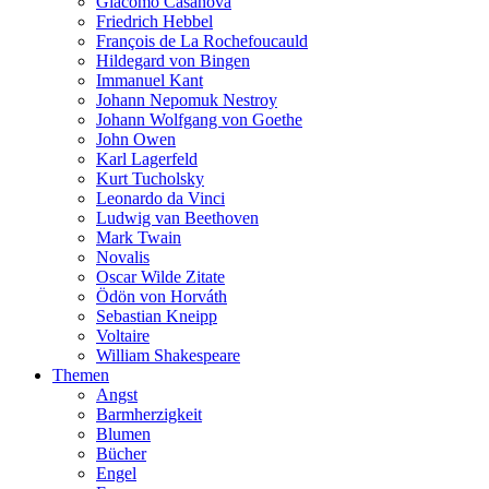
Giacomo Casanova
Friedrich Hebbel
François de La Rochefoucauld
Hildegard von Bingen
Immanuel Kant
Johann Nepomuk Nestroy
Johann Wolfgang von Goethe
John Owen
Karl Lagerfeld
Kurt Tucholsky
Leonardo da Vinci
Ludwig van Beethoven
Mark Twain
Novalis
Oscar Wilde Zitate
Ödön von Horváth
Sebastian Kneipp
Voltaire
William Shakespeare
Themen
Angst
Barmherzigkeit
Blumen
Bücher
Engel